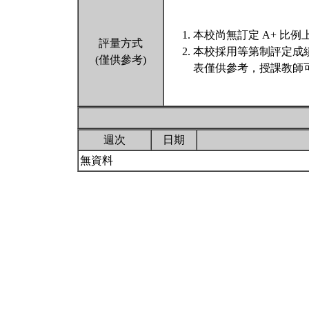
本校尚無訂定 A+ 比例
評量方式
本校採用等第制評定成
(僅供參考)
表僅供參考，授課教師
週次
日期
無資料