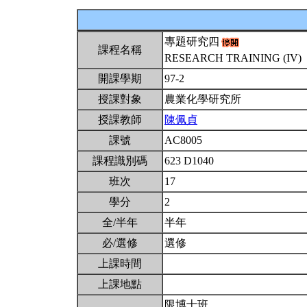
專題研究四
課程名稱
RESEARCH TRAINING (IV)
開課學期
97-2
授課對象
農業化學研究所
授課教師
陳佩貞
課號
AC8005
課程識別碼
623 D1040
班次
17
學分
2
全/半年
半年
必/選修
選修
上課時間
上課地點
限博士班