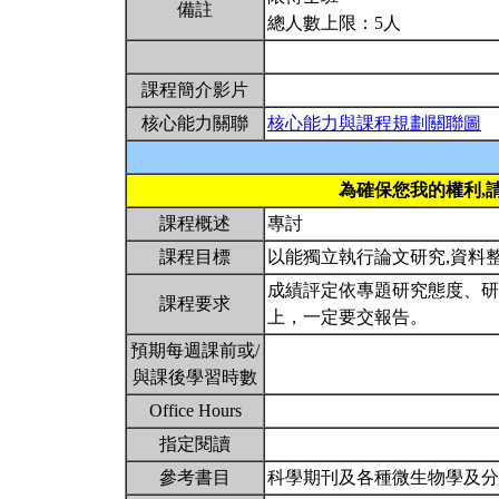
備註
總人數上限：5人
課程簡介影片
核心能力關聯
核心能力與課程規劃關聯圖
為確保您我的權利,
課程概述
專討
課程目標
以能獨立執行論文研究,資料
成績評定依專題研究態度、研
課程要求
上，一定要交報告。
預期每週課前或/
與課後學習時數
Office Hours
指定閱讀
參考書目
科學期刊及各種微生物學及