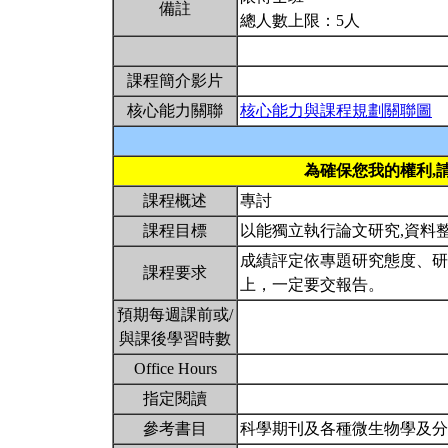
備註
總人數上限：5人
課程簡介影片
核心能力關聯
核心能力與課程規劃關聯圖
為確保您我的權利,
課程概述
專討
課程目標
以能獨立執行論文研究,資料
成績評定依專題研究態度、研
課程要求
上，一定要交報告。
預期每週課前或/
與課後學習時數
Office Hours
指定閱讀
參考書目
科學期刊及各種微生物學及