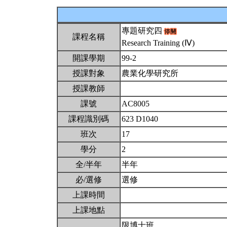
專題研究四
課程名稱
Research Training (Ⅳ)
開課學期
99-2
授課對象
農業化學研究所
授課教師
課號
AC8005
課程識別碼
623 D1040
班次
17
學分
2
全/半年
半年
必/選修
選修
上課時間
上課地點
限博士班