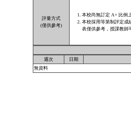
本校尚無訂定 A+ 比例
評量方式
本校採用等第制評定成
(僅供參考)
表僅供參考，授課教師
週次
日期
無資料