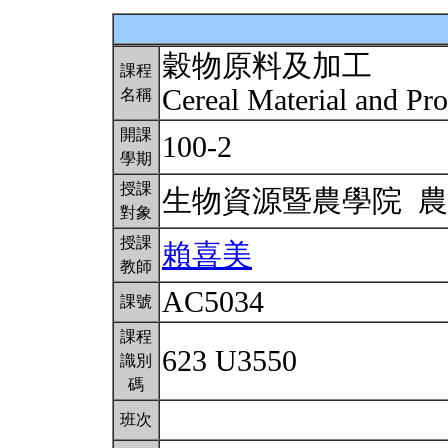
穀物原料及加工
課程
Cereal Material and Pr
名稱
開課
100-2
學期
授課
生物資源暨農學院 
對象
授課
賴喜美
教師
AC5034
課號
課程
623 U3550
識別
碼
班次