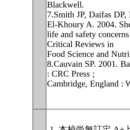
Blackwell.
7.Smith JP, Daifas DP,
El-Khoury A. 2004. She
life and safety concer
Critical Reviews in
Food Science and Nutri
8.Cauvain SP. 2001. Ba
: CRC Press ;
Cambridge, England : 
本校尚無訂定 A+