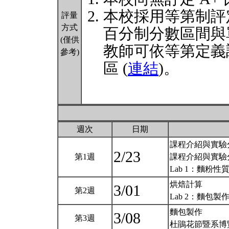
本校採用等第制評
評量
方式
百分制分數區間與
(僅供
教師可依等第定義
參考)
區 (
連結
)。
週次
日期
課程介紹與實驗
2/23
第1週
課程介紹與實驗
Lab 1：麵粉性
烘焙計算
3/01
第2週
Lab 2：麵包製作
麵包製作
3/08
第3週
杜鵑花節暨系博覽