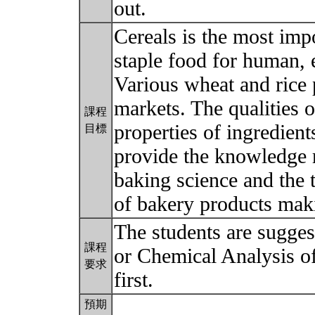
out.
Cereals is the most imp
staple food for human, 
Various wheat and rice 
markets. The qualities 
課程
properties of ingredient
目標
provide the knowledge r
baking science and the t
of bakery products mak
The students are sugges
課程
or Chemical Analysis of
要求
first.
預期