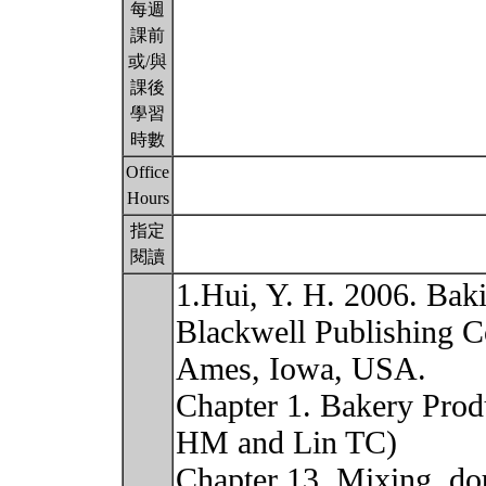
每週
課前
或/與
課後
學習
時數
Office
Hours
指定
閱讀
1.Hui, Y. H. 2006. Bak
Blackwell Publishing C
Ames, Iowa, USA.
Chapter 1. Bakery Prod
HM and Lin TC)
Chapter 13. Mixing, d