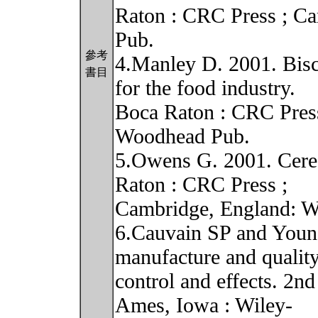
Raton : CRC Press ; C
Pub.
參考
4.Manley D. 2001. Biscu
書目
for the food industry.
Boca Raton : CRC Pres
Woodhead Pub.
5.Owens G. 2001. Cerea
Raton : CRC Press ;
Cambridge, England: 
6.Cauvain SP and Youn
manufacture and quality
control and effects. 2n
Ames, Iowa : Wiley-