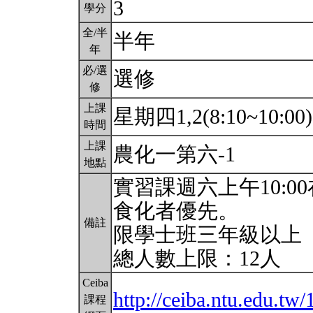
3
學分
全/半
半年
年
必/選
選修
修
上課
星期四1,2(8:10~10:00
時間
上課
農化一第六-1
地點
實習課週六上午10:0
食化者優先。
備註
限學士班三年級以上
總人數上限：12人
Ceiba
http://ceiba.ntu.edu.t
課程