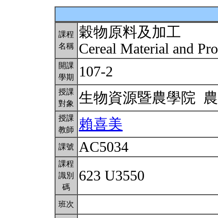
穀物原料及加工
課程
Cereal Material and Pr
名稱
開課
107-2
學期
授課
生物資源暨農學院 
對象
授課
賴喜美
教師
AC5034
課號
課程
623 U3550
識別
碼
班次