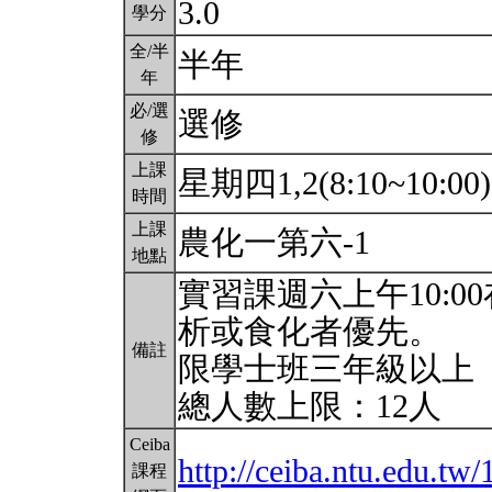
3.0
學分
全/半
半年
年
必/選
選修
修
上課
星期四1,2(8:10~10:00
時間
上課
農化一第六-1
地點
實習課週六上午10:0
析或食化者優先。
備註
限學士班三年級以上
總人數上限：12人
Ceiba
http://ceiba.ntu.edu.t
課程