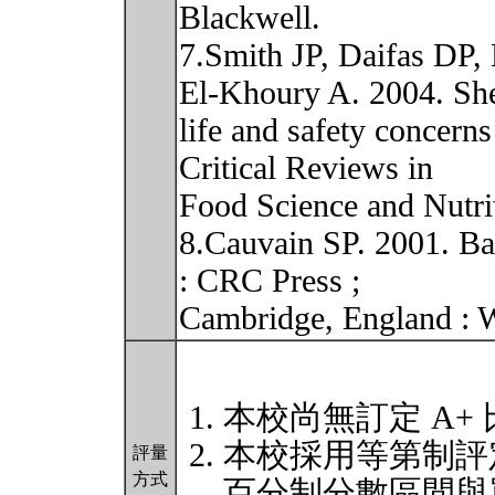
Blackwell.
7.Smith JP, Daifas DP,
El-Khoury A. 2004. She
life and safety concer
Critical Reviews in
Food Science and Nutri
8.Cauvain SP. 2001. Ba
: CRC Press ;
Cambridge, England :
本校尚無訂定 A+
本校採用等第制評
評量
方式
百分制分數區間與