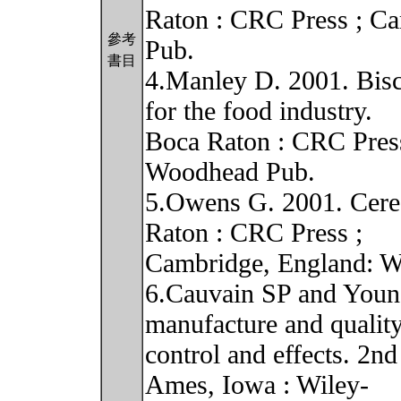
Raton : CRC Press ; C
參考
Pub.
書目
4.Manley D. 2001. Biscu
for the food industry.
Boca Raton : CRC Pres
Woodhead Pub.
5.Owens G. 2001. Cerea
Raton : CRC Press ;
Cambridge, England: 
6.Cauvain SP and Youn
manufacture and quality
control and effects. 2n
Ames, Iowa : Wiley-