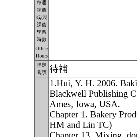
每週
課前
或/與
課後
學習
時數
Office
Hours
指定
待補
閱讀
1.Hui, Y. H. 2006. Bak
Blackwell Publishing C
Ames, Iowa, USA.
Chapter 1. Bakery Prod
HM and Lin TC)
Chapter 13. Mixing, d