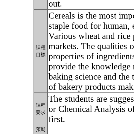
out.
Cereals is the most imp
staple food for human, 
Various wheat and rice 
markets. The qualities 
課程
properties of ingredient
目標
provide the knowledge r
baking science and the t
of bakery products mak
The students are sugges
課程
or Chemical Analysis of
要求
first.
預期