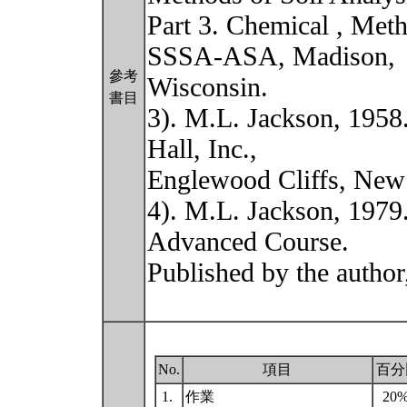
Part 3. Chemical , Met
SSSA-ASA, Madison,
參考
Wisconsin.
書目
3). M.L. Jackson, 1958.
Hall, Inc.,
Englewood Cliffs, New 
4). M.L. Jackson, 1979
Advanced Course.
Published by the autho
No.
項目
百分
1.
作業
20