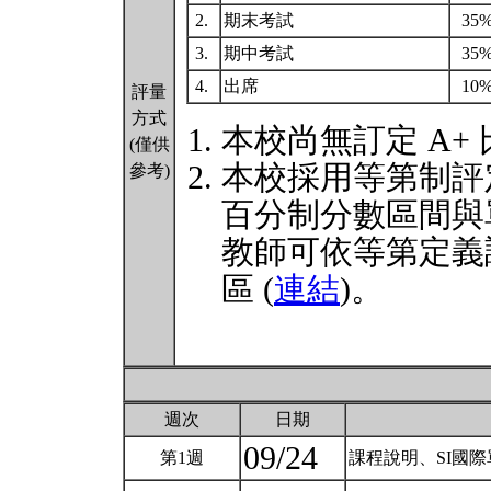
2.
期末考試
35
3.
期中考試
35
4.
出席
10
評量
方式
本校尚無訂定 A+
(僅供
本校採用等第制評
參考)
百分制分數區間與
教師可依等第定義
區 (
連結
)。
週次
日期
09/24
第1週
課程說明、SI國