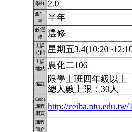
2.0
學分
全/半
半年
年
必/選
選修
修
上課
星期五3,4(10:20~12:1
時間
上課
農化二106
地點
限學士班四年級以上
備註
總人數上限：30人
Ceiba
http://ceiba.ntu.edu.
課程
網頁
課程
簡介