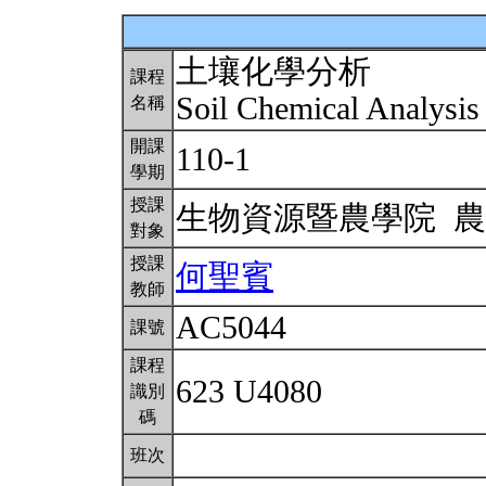
土壤化學分析
課程
Soil Chemical Analysi
名稱
開課
110-1
學期
授課
生物資源暨農學院 
對象
授課
何聖賓
教師
AC5044
課號
課程
623 U4080
識別
碼
班次