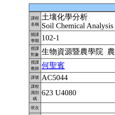
土壤化學分析
課程
Soil Chemical Analysi
名稱
開課
102-1
學期
授課
生物資源暨農學院 
對象
授課
何聖賓
教師
AC5044
課號
課程
623 U4080
識別
碼
班次