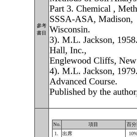
Part 3. Chemical , Met
SSSA-ASA, Madison,
參考
Wisconsin.
書目
3). M.L. Jackson, 1958.
Hall, Inc.,
Englewood Cliffs, New 
4). M.L. Jackson, 1979
Advanced Course.
Published by the autho
No.
項目
百分
1.
出席
10