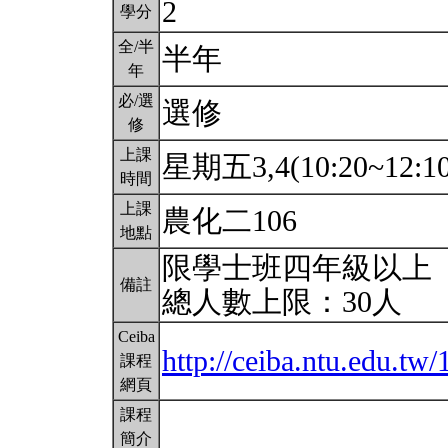
2
學分
全/半
半年
年
必/選
選修
修
上課
星期五3,4(10:20~12:1
時間
上課
農化二106
地點
限學士班四年級以上
備註
總人數上限：30人
Ceiba
http://ceiba.ntu.edu.t
課程
網頁
課程
簡介