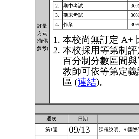
2.
期中考試
30
3.
期末考試
30
4.
作業
30
評量
方式
本校尚無訂定 A+
(僅供
本校採用等第制評
參考)
百分制分數區間與
教師可依等第定義
區 (
連結
)。
週次
日期
09/13
第1週
課程說明、SI國