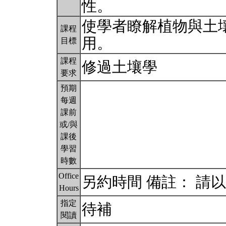
性。
使學者瞭解植物與土
課程
用。
目標
課程
修過土壤學
要求
預期
每週
課前
或/與
課後
學習
時數
Office
另約時間 備註： 請以 
Hours
指定
待補
閱讀