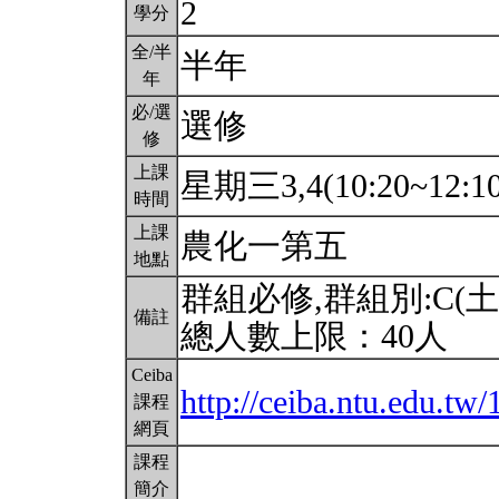
2
學分
全/半
半年
年
必/選
選修
修
上課
星期三3,4(10:20~12:1
時間
上課
農化一第五
地點
群組必修,群組別:C(
備註
總人數上限：40人
Ceiba
http://ceiba.ntu.edu.t
課程
網頁
課程
簡介