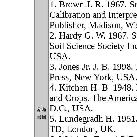
1. Brown J. R. 1967. So
Calibration and Interpre
Publisher, Madison, W
2. Hardy G. W. 1967. So
Soil Science Society In
USA.
3. Jones Jr. J. B. 1998
Press, New York, USA
4. Kitchen H. B. 1948. 
and Crops. The America
D.C., USA.
參考
5. Lundegradh H. 1951.
書目
TD, London, UK.