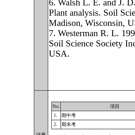
6. Walsh L. E. and J. D
Plant analysis. Soil Sci
Madison, Wisconsin, 
7. Westerman R. L. 1990
Soil Science Society In
USA.
No.
項目
1.
期中考
2.
期末考
評量