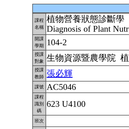
植物營養狀態診斷學
課程
Diagnosis of Plant Nutr
名稱
開課
104-2
學期
授課
生物資源暨農學院 
對象
授課
張必輝
教師
AC5046
課號
課程
623 U4100
識別
碼
班次