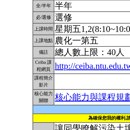
半年
全/半年
選修
必/選修
星期五1,2(8:10~10:
上課時間
農化一第五
上課地點
總人數上限：40人
備註
Ceiba 課
http://ceiba.ntu.edu.
程網頁
課程簡介
影片
核心能力
核心能力與課程規
關聯
為確保您我的權利,
讓同學瞭解污染土