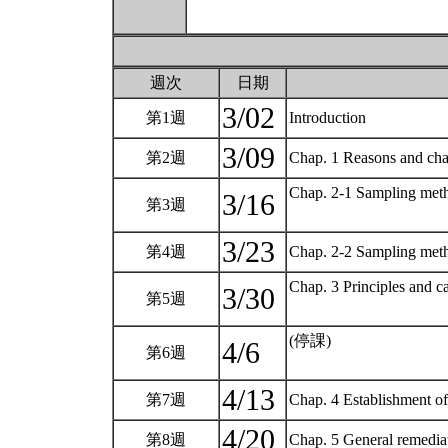
週次
日期
3/02
第1週
Introduction
3/09
第2週
Chap. 1 Reasons and char
Chap. 2-1 Sampling metho
3/16
第3週
3/23
第4週
Chap. 2-2 Sampling meth
Chap. 3 Principles and cas
3/30
第5週
(停課)
4/6
第6週
4/13
第7週
Chap. 4 Establishment of
4/20
第8週
Chap. 5 General remediat