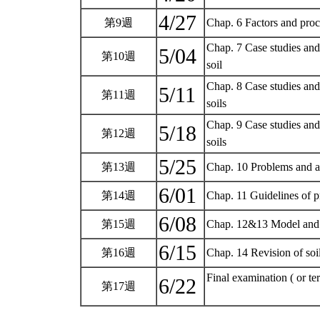
4/27
第9週
Chap. 6 Factors and proce
Chap. 7 Case studies and
5/04
第10週
soil
Chap. 8 Case studies and
5/11
第11週
soils
Chap. 9 Case studies and
5/18
第12週
soils
5/25
第13週
Chap. 10 Problems and an
6/01
第14週
Chap. 11 Guidelines of pr
6/08
第15週
Chap. 12&13 Model and an
6/15
第16週
Chap. 14 Revision of so
Final examination ( or te
6/22
第17週