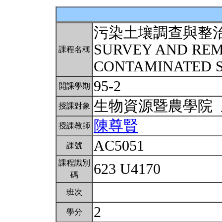
污染土壤調查與整
SURVEY AND REM
課程名稱
CONTAMINATED 
95-2
開課學期
生物資源暨農學院
授課對象
陳尊賢
授課教師
AC5051
課號
課程識別
623 U4170
碼
班次
2
學分