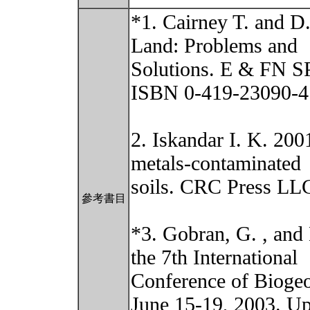
*1. Cairney T. and 
Land: Problems and
Solutions. E & FN 
ISBN 0-419-23090-4
2. Iskandar I. K. 200
metals-contaminated
soils. CRC Press LL
參考書目
*3. Gobran, G. , and 
the 7th International
Conference of Biogeo
June 15-19, 2003. Up