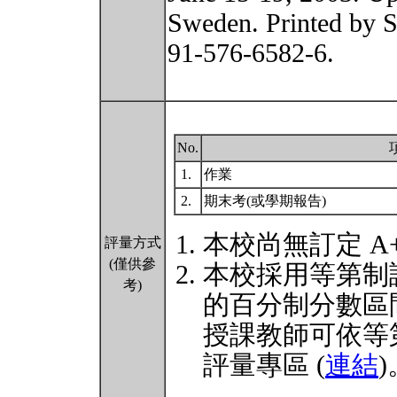
Sweden. Printed by 
91-576-6582-6.
No.
1.
作業
2.
期末考(或學期報告)
本校尚無訂定 A
評量方式
(僅供參
本校採用等第制
考)
的百分制分數區
授課教師可依等
評量專區 (
連結
)