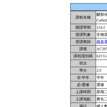
醣類
課程名稱
Carboh
開課學期
114-2
授課對象
生物
授課教師
賴喜
課號
AC50
課程識別碼
623 U
班次
學分
2.0
全/半年
半年
必/選修
選修
上課時間
星期二3,
上課地點
農化二
備註
總人數