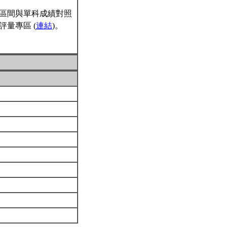
區間與單科成績對照
量專區 (
連結
)。