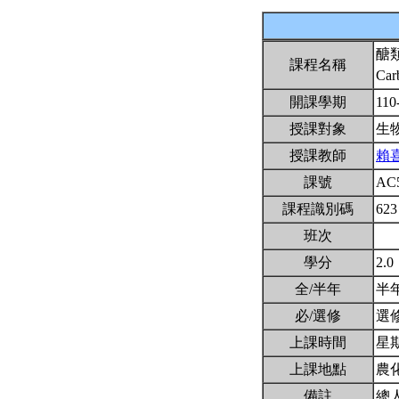
醣
課程名稱
Car
開課學期
110
授課對象
生
授課教師
賴
課號
AC
課程識別碼
623
班次
學分
2.0
全/半年
半
必/選修
選
上課時間
星期二
上課地點
農化
備註
總