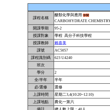
醣類化學與應用
課程名稱
CARBOHYDRATE CHEMISTRY
開課學期
95-2
授課對象
學程 高分子科技學程
授課教師
賴喜美
課號
AC5057
課程識別碼
623 U4240
班次
學分
2
全/半年
半年
必/選修
選修
上課時間
星期二3,4(10:20~12:10)
上課地點
農化一第六
備註
總人數上限：40人