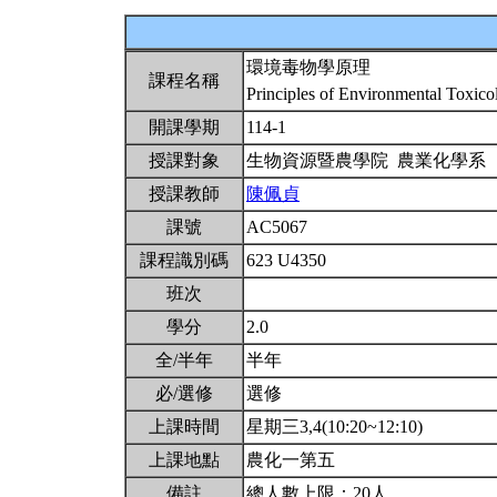
環境毒物學原理
課程名稱
Principles of Environmental Toxic
開課學期
114-1
授課對象
生物資源暨農學院 農業化學系
授課教師
陳佩貞
課號
AC5067
課程識別碼
623 U4350
班次
學分
2.0
全/半年
半年
必/選修
選修
上課時間
星期三3,4(10:20~12:10)
上課地點
農化一第五
備註
總人數上限：20人