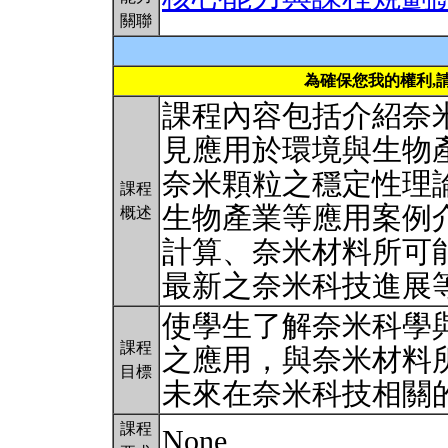
關聯
為確保您我的權利,
課程內容包括介紹奈
見應用於環境與生物
奈米顆粒之穩定性理
課程
生物產業等應用案例
概述
計算、奈米材料所可
最新之奈米科技進展
使學生了解奈米科學
課程
之應用，與奈米材料
目標
未來在奈米科技相關
課程
None