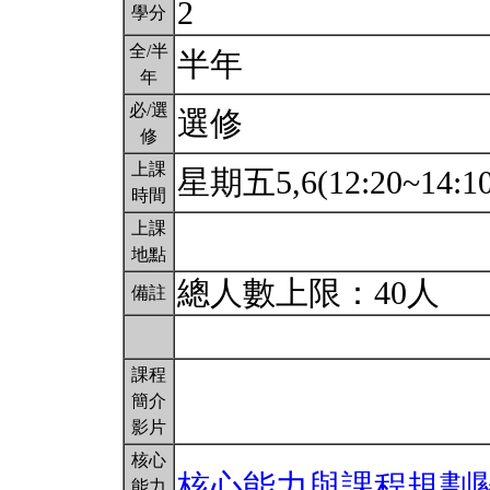
2
學分
全/半
半年
年
必/選
選修
修
上課
星期五5,6(12:20~14:1
時間
上課
地點
總人數上限：40人
備註
課程
簡介
影片
核心
核心能力與課程規劃
能力