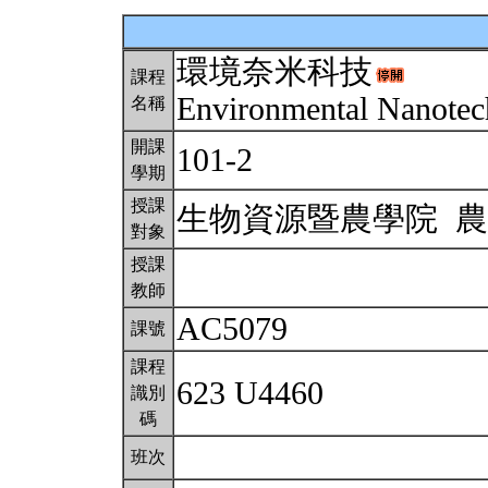
環境奈米科技
課程
Environmental Nanote
名稱
開課
101-2
學期
授課
生物資源暨農學院 
對象
授課
教師
AC5079
課號
課程
623 U4460
識別
碼
班次