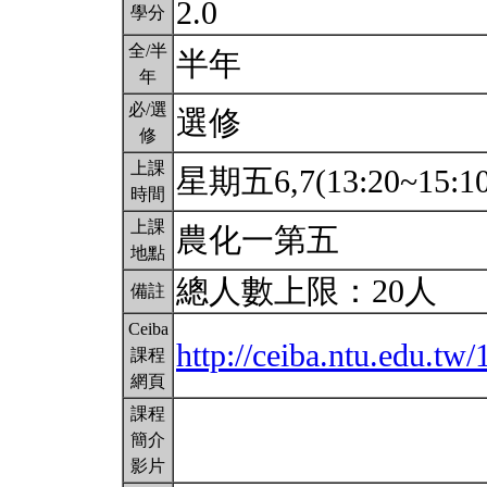
2.0
學分
全/半
半年
年
必/選
選修
修
上課
星期五6,7(13:20~15:1
時間
上課
農化一第五
地點
總人數上限：20人
備註
Ceiba
http://ceiba.ntu.edu.t
課程
網頁
課程
簡介
影片