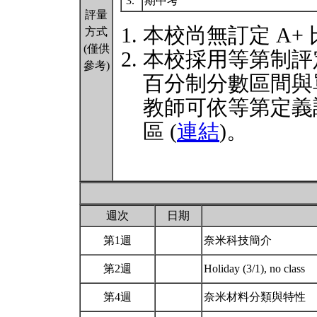
3.
期中考
評量
本校尚無訂定 A+
方式
(僅供
本校採用等第制評
參考)
百分制分數區間與
教師可依等第定義
區 (
連結
)。
週次
日期
第1週
奈米科技簡介
第2週
Holiday (3/1), no class
第4週
奈米材料分類與特性