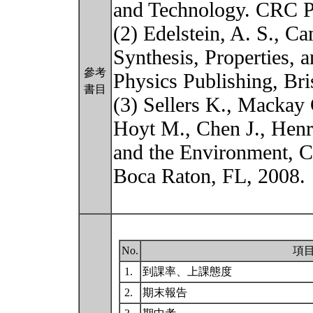
and Technology. CRC P
(2) Edelstein, A. S., C
Synthesis, Properties, a
參考
Physics Publishing, Bri
書目
(3) Sellers K., Mackay 
Hoyt M., Chen J., Hen
and the Environment, C
Boca Raton, FL, 2008.
No.
項
1.
到課率、上課態度
2.
期末報告