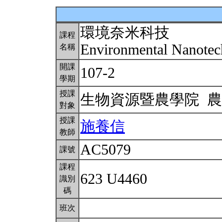
環境奈米科技
課程
Environmental Nanote
名稱
開課
107-2
學期
授課
生物資源暨農學院 
對象
授課
施養信
教師
AC5079
課號
課程
623 U4460
識別
碼
班次