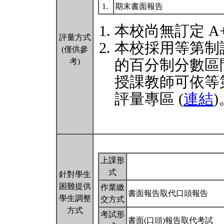
1.
期末書面報告
本校尚無訂定 A
評量方式
本校採用等第制
(僅供參
的百分制分數區
考)
授課教師可依等
評量專區 (
連結
)
上課形
式
針對學生
困難提供
作業繳
書面報告取代口頭報告
學生調整
交方式
方式
考試形
書面(口頭)報告取代考試