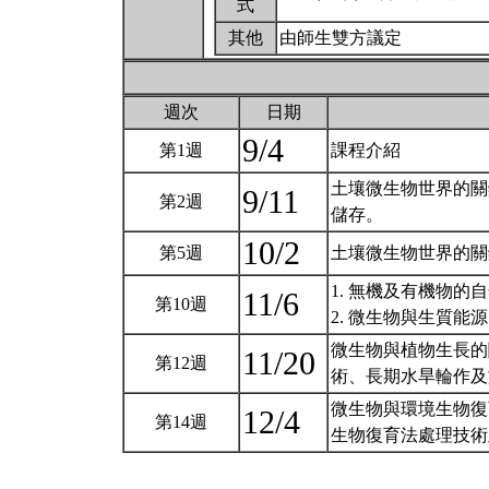
式
其他
由師生雙方議定
週次
日期
9/4
第1週
課程介紹
土壤微生物世界的關
9/11
第2週
儲存。
10/2
第5週
土壤微生物世界的
1. 無機及有機物的自然
11/6
第10週
2. 微生物與生質能
微生物與植物生長的
11/20
第12週
術、長期水旱輪作
微生物與環境生物復
12/4
第14週
生物復育法處理技