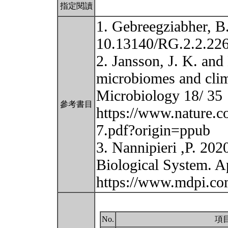
指定閱讀
1. Gebreegziabher, B
10.13140/RG.2.2.22
2. Jansson, J. K. and
microbiomes and clim
Microbiology 18/ 35
參考書目
https://www.nature.c
7.pdf?origin=ppub
3. Nannipieri ,P. 202
Biological System. Ap
https://www.mdpi.c
No.
項