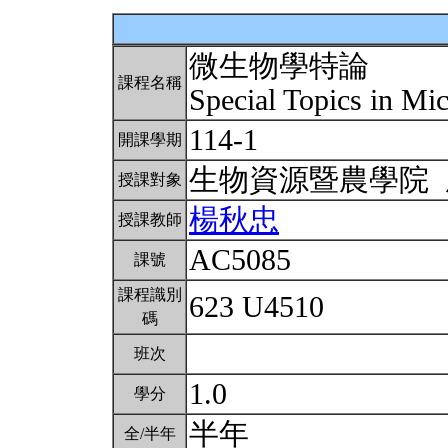
微生物學特論
課程名稱
Special Topics in Mi
114-1
開課學期
生物資源暨農學院
授課對象
楊秋忠
授課教師
AC5085
課號
課程識別
623 U4510
碼
班次
1.0
學分
半年
全/半年