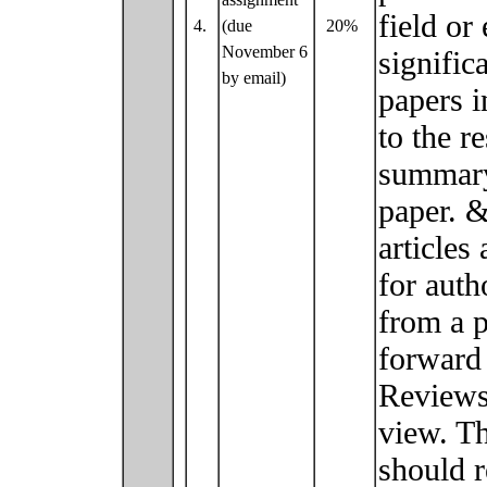
field or
4.
(due
20%
November 6
signific
by email)
papers i
to the r
summary
paper. 
articles
for auth
from a 
forward 
Reviews 
view. T
should r