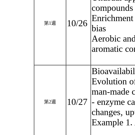
compounds
Enrichment 
10/26
第1週
bias
Aerobic and
aromatic c
Bioavailabil
Evolution o
man-made c
10/27
- enzyme cat
第2週
changes, upt
Example 1. 