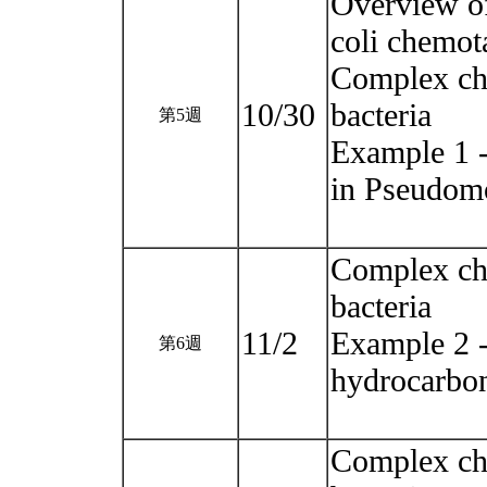
Overview of
coli chemot
Complex ch
10/30
bacteria
第5週
Example 1 
in Pseudom
Complex ch
bacteria
11/2
Example 2 -
第6週
hydrocarbon
Complex ch