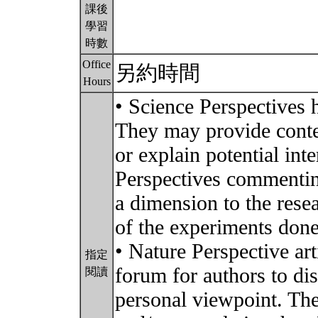
課後
學習
時數
Office
另約時間
Hours
• Science Perspectives h
They may provide contex
or explain potential inte
Perspectives commentin
a dimension to the res
of the experiments done
• Nature Perspective art
指定
forum for authors to di
閱讀
personal viewpoint. Th