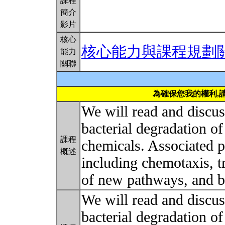
課程
簡介
影片
核心
核心能力與課程規劃
能力
關聯
為確保您我的權利,
We will read and discuss
bacterial degradation o
課程
chemicals. Associated p
概述
including chemotaxis, tr
of new pathways, and b
We will read and discuss
bacterial degradation o