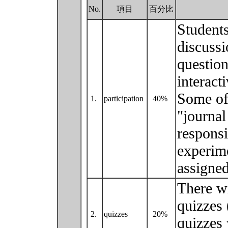
No.
項目
百分比
Students
discussi
question
interact
Some of 
1.
participation
40%
"journal
responsi
experime
assigne
There wi
quizzes 
2.
quizzes
20%
quizzes 