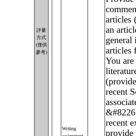
comment
articles
an artic
評量
方式
general 
(僅供
articles
參考)
You are
literatu
(provide
recent S
associat
&#8226;
recent e
Writing
provide 
assignment