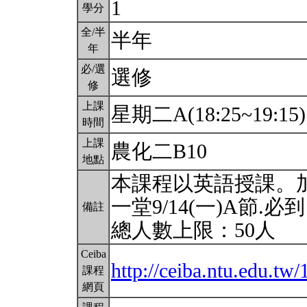
1
學分
全/半
半年
年
必/選
選修
修
上課
星期二A(18:25~19:15
時間
上課
農化二B10
地點
本課程以英語授課。加大戴
一堂9/14(一)A節
備註
總人數上限：50人
Ceiba
http://ceiba.ntu.edu.
課程
網頁