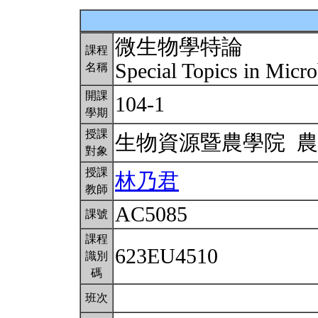
微生物學特論
課程
Special Topics in Micr
名稱
開課
104-1
學期
授課
生物資源暨農學院 
對象
授課
林乃君
教師
AC5085
課號
課程
623EU4510
識別
碼
班次