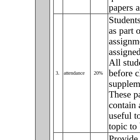
papers a
Students
as part 
assignme
assigned
All stud
before c
3.
attendance
20%
suppleme
These pa
contain 
useful t
topic to
Provide 