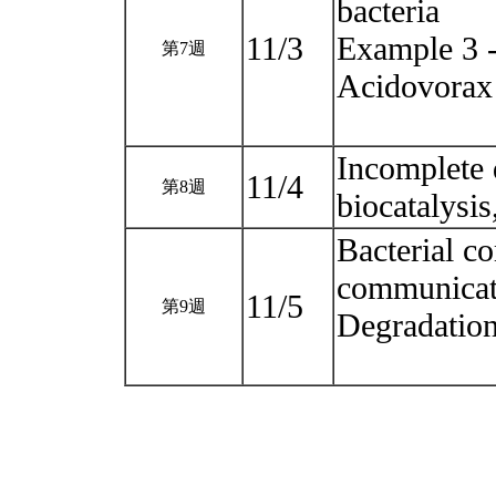
bacteria
11/3
Example 3 -
第7週
Acidovorax
Incomplete 
11/4
第8週
biocatalysi
Bacterial co
communicat
11/5
第9週
Degradation