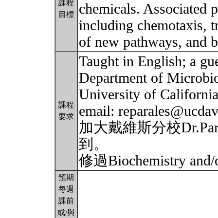
課程
chemicals. Associated p
目標
including chemotaxis, tr
of new pathways, and b
Taught in English; a gue
Department of Microbio
University of Californi
課程
email: reparales@ucdav
要求
加大戴維斯分校Dr.Para
到。
修過Biochemistry and/o
預期
每週
課前
或/與