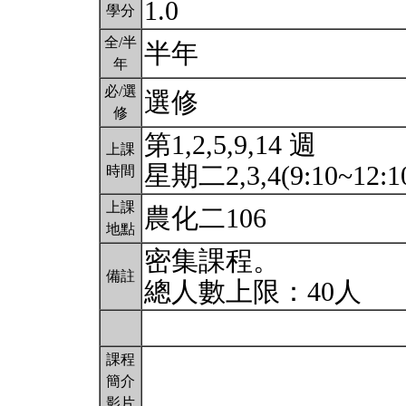
1.0
學分
全/半
半年
年
必/選
選修
修
第1,2,5,9,14 週
上課
星期二2,3,4(9:10~12:1
時間
上課
農化二106
地點
密集課程。
備註
總人數上限：40人
課程
簡介
影片