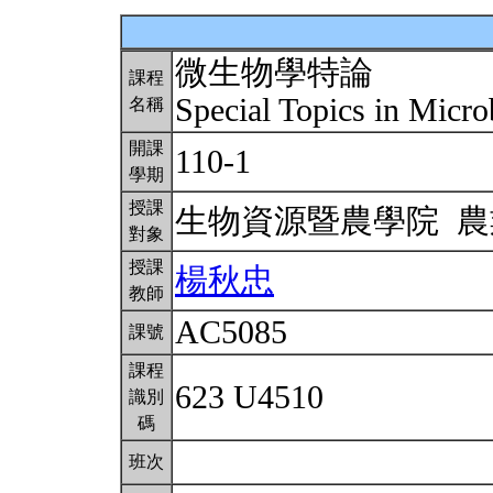
微生物學特論
課程
Special Topics in Micr
名稱
開課
110-1
學期
授課
生物資源暨農學院 
對象
授課
楊秋忠
教師
AC5085
課號
課程
623 U4510
識別
碼
班次