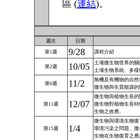
區 (
連結
)。
週次
日期
9/28
第1週
課程介紹
土壤微生物世界的關
10/05
第2週
土壤生物系統、多樣
無機及有機物的自然循環C
11/2
第6週
微生物與生質能源的
微生物與植物生長的
12/07
第11週
微生物對植物生長特
生物之效應。
微生物與環境生物復
1/4
第15週
環境污染之問題、微
生物在生物復育之