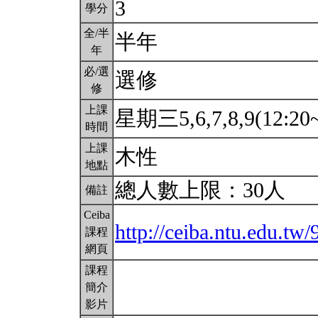
3
學分
全/半
半年
年
必/選
選修
修
上課
星期三5,6,7,8,9(12:20
時間
上課
木性
地點
總人數上限：30人
備註
Ceiba
http://ceiba.ntu.edu
課程
網頁
課程
簡介
影片