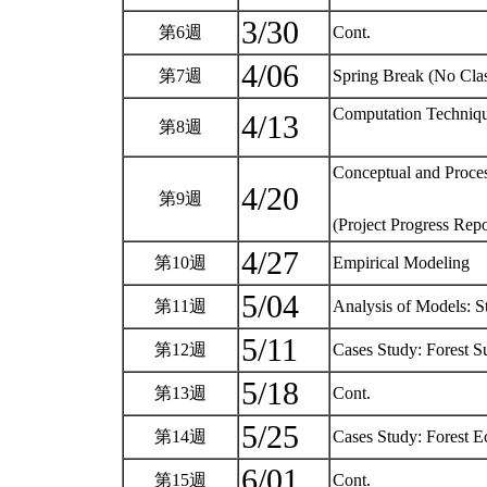
3/30
第6週
Cont.
4/06
第7週
Spring Break (No Cla
Computation Techniq
4/13
第8週
Conceptual and Proce
4/20
第9週
(Project Progress Repo
4/27
第10週
Empirical Modeling
5/04
第11週
Analysis of Models: St
5/11
第12週
Cases Study: Forest S
5/18
第13週
Cont.
5/25
第14週
Cases Study: Forest 
6/01
第15週
Cont.