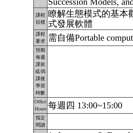
Succession Models, an
瞭解生態模式的基本
課程
式發展軟體
目標
課程
需自備Portable comput
要求
預期
每週
課前
或/與
課後
學習
時數
Office
每週四 13:00~15:00
Hours
指定
閱讀