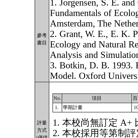
1. Jorgensen, S. E. and
Fundamentals of Ecologi
Amsterdam, The Nether
2. Grant, W. E., E. K. 
參考
Ecology and Natural R
書目
Analysis and Simulati
3. Botkin, D. B. 1993.
Model. Oxford Univers
No.
項目
百
1.
學期計畫
1
本校尚無訂定 A+
評量
方式
本校採用等第制評
(僅供