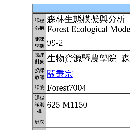
森林生態模擬與分析
課程
Forest Ecological Mode
名稱
開課
99-2
學期
授課
生物資源暨農學院 
對象
授課
關秉宗
教師
Forest7004
課號
課程
625 M1150
識別
碼
班次