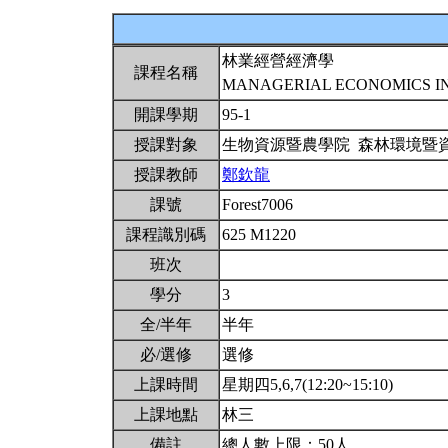
林業經營經濟學
課程名稱
MANAGERIAL ECONOMICS I
開課學期
95-1
授課對象
生物資源暨農學院 森林環境暨
授課教師
鄭欽龍
課號
Forest7006
課程識別碼
625 M1220
班次
學分
3
全/半年
半年
必/選修
選修
上課時間
星期四5,6,7(12:20~15:10)
上課地點
林三
備註
總人數上限：50人