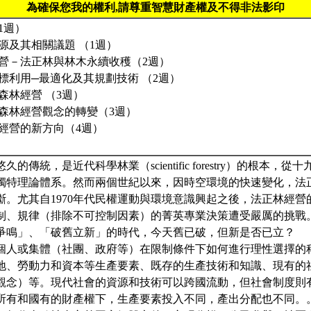
為確保您我的權利,請尊重智慧財產權及不得非法影印
1週）
源及其相關議題 （1週）
經營－法正林與林木永續收穫（2週）
標利用─最適化及其規劃技術 （2週）
森林經營 （3週）
－森林經營觀念的轉變（3週）
業經營的新方向（4週）
的傳統，是近代科學林業（scientific forestry）的根本，
獨特理論體系。然而兩個世紀以來，因時空環境的快速變化，法
斷。尤其自1970年代民權運動與環境意識興起之後，法正林經營
制、規律（排除不可控制因素）的菁英專業決策遭受嚴厲的挑戰
爭鳴」、「破舊立新」的時代，今天舊已破，但新是否已立？
個人或集體（社團、政府等）在限制條件下如何進行理性選擇的
地、勞動力和資本等生產要素、既存的生產技術和知識、現有的
觀念）等。現代社會的資源和技術可以跨國流動，但社會制度則
所有和國有的財產權下，生產要素投入不同，產出分配也不同。。從