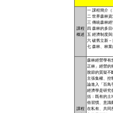
一 課程簡介（
二 世界森林資
三 傳統森林
課程
四 森林的多目
概述
五 經濟制度與
六 破舊立新
七 森林、林
森林經營學有悠久
正林」經營的
脫節的質疑不
主張集權、控
論進入「百鳥
經濟學是研究
括：既有的土
俗習慣、意識
課程
在私有、共同