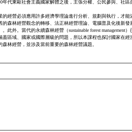
990年代東歐社會主義國家解體之後，主張分權、公民參與、社區
業的經營必須應用許多經濟學理論進行分析、規劃與執行，才能
舊的森林經營觀念的轉移、法正林經營理論、電腦普及化後新發
此外。當代的永續森林經營（sustainable forest manageme
涵蓋區域、國家或國際層級的問題，所以本課程也探討國家在經
的森林經營，並涉及當前重要的森林經營議題。