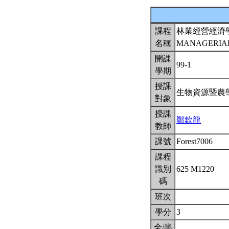
課程
林業經營經濟
名稱
MANAGERIAL
開課
99-1
學期
授課
生物資源暨農
對象
授課
鄭欽龍
教師
課號
Forest7006
課程
識別
625 M1220
碼
班次
學分
3
全/半