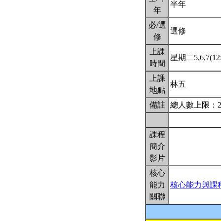
半年
年
必/選
選修
修
上課
星期二5,6,7(12:
時間
上課
林五
地點
備註
總人數上限：2
課程
簡介
影片
核心
能力
核心能力與課
關聯