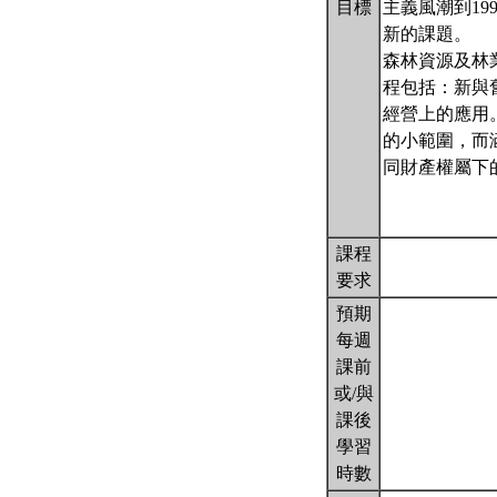
目標
主義風潮到1
新的課題。
森林資源及林
程包括：新與
經營上的應用。。
的小範圍，而
同財產權屬下
課程
要求
預期
每週
課前
或/與
課後
學習
時數