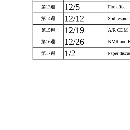
12/5
第13週
Fire effect
12/12
第14週
Soil respira
12/19
第15週
A/R CDM
12/26
第16週
NMR and 
1/2
第17週
Paper discu