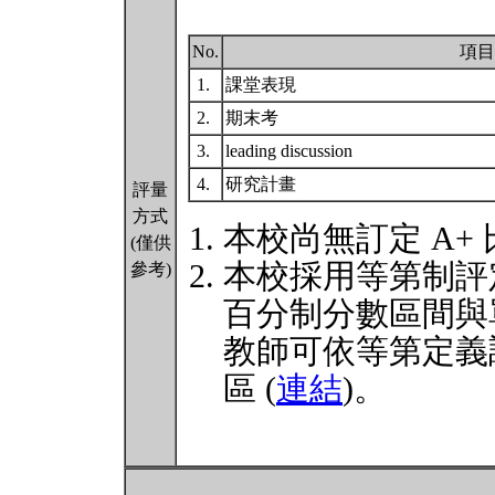
No.
項目
1.
課堂表現
2.
期末考
3.
leading discussion
4.
研究計畫
評量
方式
本校尚無訂定 A+
(僅供
本校採用等第制評
參考)
百分制分數區間與
教師可依等第定義
區 (
連結
)。