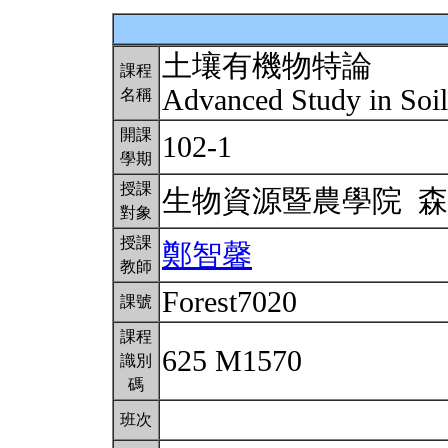
土壤有機物特論
課程
Advanced Study in Soi
名稱
開課
102-1
學期
授課
生物資源暨農學院 
對象
授課
鄭智馨
教師
Forest7020
課號
課程
625 M1570
識別
碼
班次