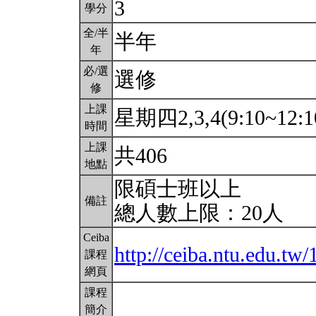
3
學分
全/半
半年
年
必/選
選修
修
上課
星期四2,3,4(9:10~12:1
時間
上課
共406
地點
限碩士班以上
備註
總人數上限：20人
Ceiba
http://ceiba.ntu.edu.t
課程
網頁
課程
簡介