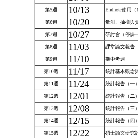
10/13
第5週
Endnote使用（
10/20
第6週
量測、抽樣與
10/27
第7週
研討會（停課
11/03
第8週
課堂論文報告
11/10
第9週
期中考週
11/17
第10週
統計基本觀念與
11/24
第11週
統計報告（一）
12/01
第12週
統計報告（二）
12/08
第13週
統計報告（三
12/15
第14週
統計報告（四
12/22
第15週
碩士論文研究