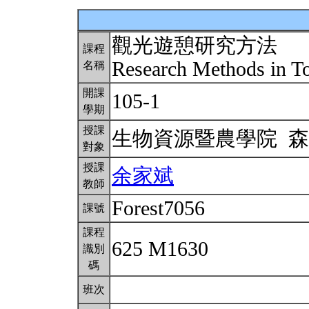
觀光遊憩研究方法
課程
Research Methods in T
名稱
開課
105-1
學期
授課
生物資源暨農學院 
對象
授課
余家斌
教師
Forest7056
課號
課程
625 M1630
識別
碼
班次