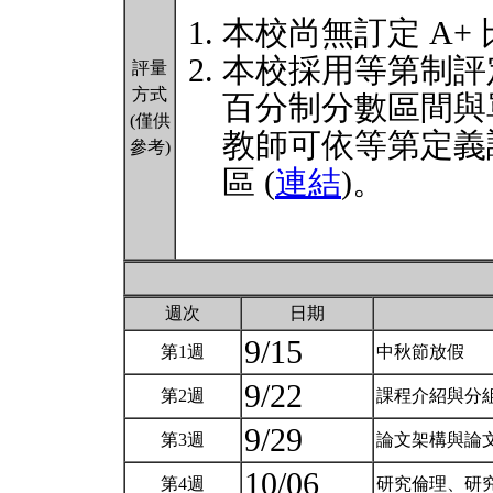
本校尚無訂定 A+
本校採用等第制評
評量
方式
百分制分數區間與
(僅供
教師可依等第定義
參考)
區 (
連結
)。
週次
日期
9/15
第1週
中秋節放假
9/22
第2週
課程介紹與分
9/29
第3週
論文架構與論
10/06
第4週
研究倫理、研