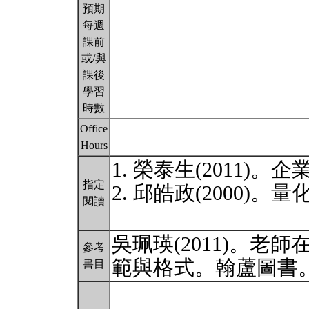
預期
每週
課前
或/與
課後
學習
時數
Office
Hours
1. 榮泰生(2011)
指定
2. 邱皓政(2000
閱讀
吳珮瑛(2011)。
參考
範與格式。翰蘆圖書
書目