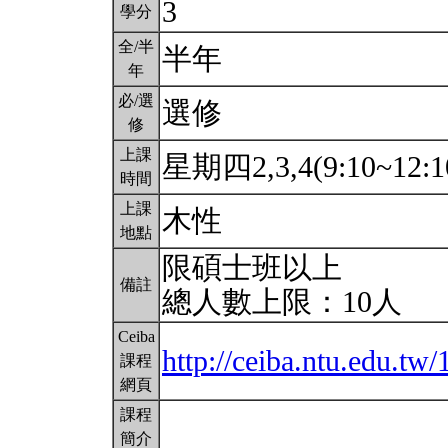
3
學分
全/半
半年
年
必/選
選修
修
上課
星期四2,3,4(9:10~12:1
時間
上課
木性
地點
限碩士班以上
備註
總人數上限：10人
Ceiba
http://ceiba.ntu.edu.t
課程
網頁
課程
簡介