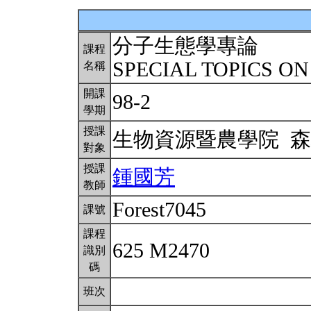
分子生態學專論
課程
SPECIAL TOPICS 
名稱
開課
98-2
學期
授課
生物資源暨農學院 
對象
授課
鍾國芳
教師
Forest7045
課號
課程
625 M2470
識別
碼
班次