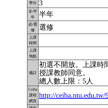
3
學分
全/半
半年
年
必/選
選修
修
上課
時間
上課
地點
初選不開放。上課時
授課教師同意。
備註
總人數上限：5人
Ceiba
http://ceiba.ntu.edu.t
課程
網頁