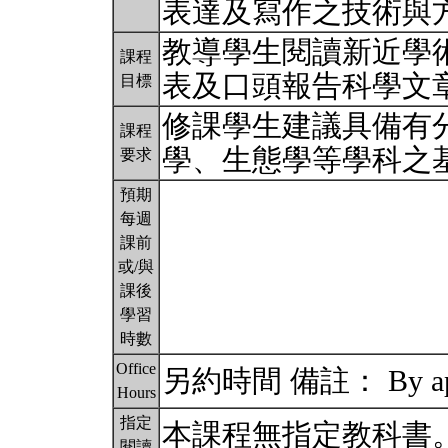
表達及寫作之技術與
教導學生閱讀新近學
課程
表及口頭報告科學文
目標
修課學生建議具備有
課程
學、生態學等學科之
要求
預期
每週
課前
或/與
課後
學習
時數
Office
另約時間 備註： By app
Hours
指定
本課程無指定教科書
閱讀