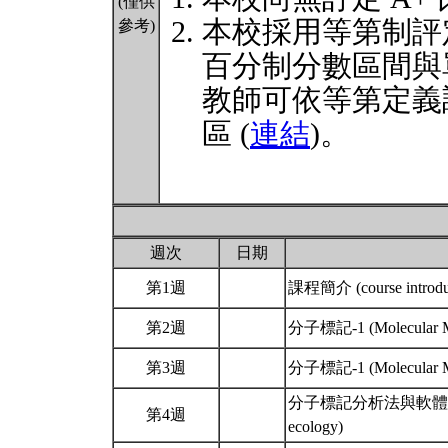
(僅供
本校採用等第制評
參考)
百分制分數區間與
教師可依等第定義
區 (
連結
)。
週次
日期
第1週
課程簡介 (course introdu
第2週
分子標記-1 (Molecular Ma
第3週
分子標記-1 (Molecular Ma
分子標記分析法與軟體 (Analyti
第4週
ecology)