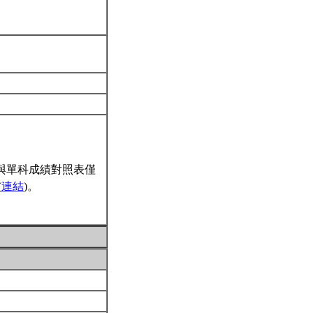
與單科成績對照表僅
(
連結
)。