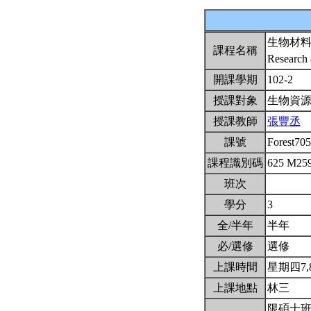
生物材
課程名稱
Research 
開課學期
102-2
授課對象
生物資
授課教師
張豐丞
課號
Forest70
課程識別碼
625 M25
班次
學分
3
全/半年
半年
必/選修
選修
上課時間
星期四7,8,
上課地點
林三
限碩士