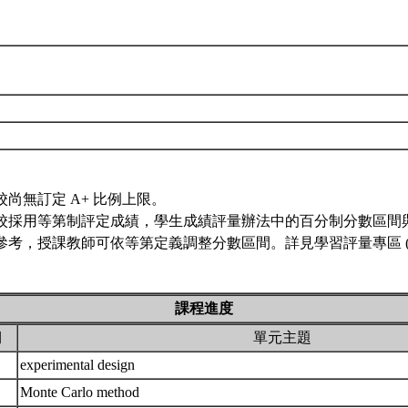
校尚無訂定 A+ 比例上限。
校採用等第制評定成績，學生成績評量辦法中的百分制分數區間
參考，授課教師可依等第定義調整分數區間。詳見學習評量專區 
課程進度
期
單元主題
experimental design
Monte Carlo method