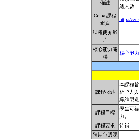
備註
總人數上
Ceiba 課程
http://ce
網頁
課程簡介影
片
核心能力關
核心能
聯
本課程
課程概述
析, ?
纖維製
學生可
課程目標
力。
課程要求
待補
預期每週課