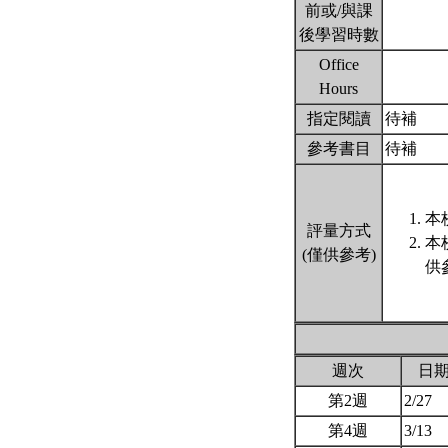
前或/與課
後學習時數
Office
Hours
指定閱讀
待補
參考書目
待補
本
評量方式
本
(僅供參考)
供
週次
日
第2週
2/27
第4週
3/13