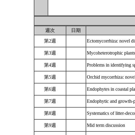
週次
日期
第2週
Ectomycorrhiza: novel d
第3週
Mycoheterotrophic plant
第4週
Problems in identifying
第5週
Orchid mycorrhiza: nove
第6週
Endophytes in coastal p
第7週
Endophytic and growth-pr
第8週
Systematics of litter-de
第9週
Mid term discussion