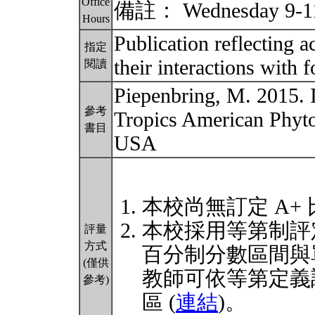
Office
備註： Wednesday 9-11
Hours
Publication reflecting a
指定
their interactions with 
閱讀
Piepenbring, M. 2015. 
參考
Tropics American Phytop
書目
USA
本校尚無訂定 A+
本校採用等第制評
評量
方式
百分制分數區間與
(僅供
教師可依等第定義
參考)
區 (
連結
)。