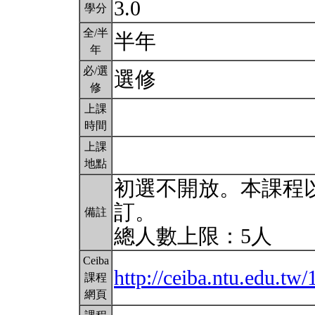
3.0
學分
全/半
半年
年
必/選
選修
修
上課
時間
上課
地點
初選不開放。本課程
訂。
備註
總人數上限：5人
Ceiba
http://ceiba.ntu.edu.t
課程
網頁