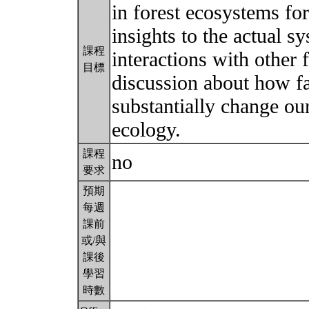
in forest ecosystems fo
insights to the actual s
課程
interactions with other 
目標
discussion about how fa
substantially change our
ecology.
課程
no
要求
預期
每週
課前
或/與
課後
學習
時數