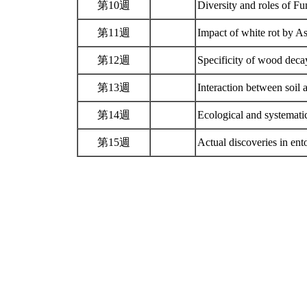
第10週
Diversity and roles of F
第11週
Impact of white rot by 
第12週
Specificity of wood dec
第13週
Interaction between soil
第14週
Ecological and systematic
第15週
Actual discoveries in e