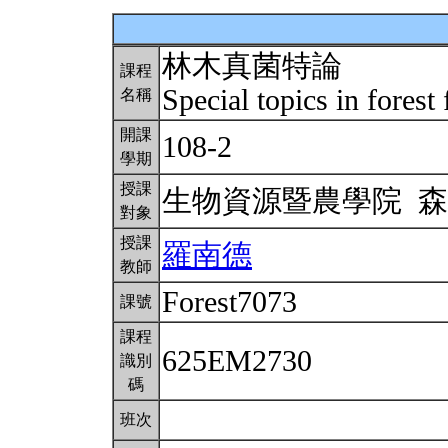
林木真菌特論
課程
Special topics in forest
名稱
開課
108-2
學期
授課
生物資源暨農學院 
對象
授課
羅南德
教師
Forest7073
課號
課程
625EM2730
識別
碼
班次