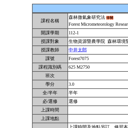
森林微氣象研究法
課程名稱
Forest Micrometeorology Resea
開課學期
112-1
授課對象
生物資源暨農學院 森林環境
授課教師
中井太郎
課號
Forest7075
課程識別碼
625 M2750
班次
學分
3.0
全/半年
半年
必/選修
選修
上課時間
上課地點
上課時間及地點另訂，修習本