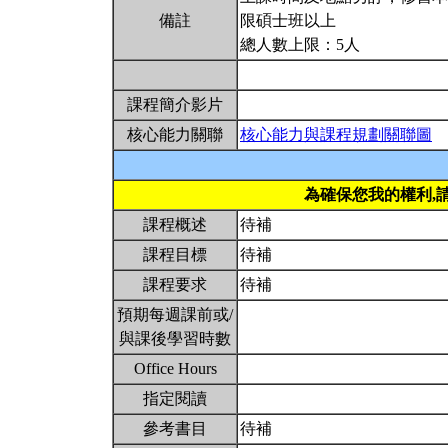
備註
限碩士班以上
總人數上限：5人
課程簡介影片
核心能力關聯
核心能力與課程規劃關聯圖
為確保您我的權利,
課程概述
待補
課程目標
待補
課程要求
待補
預期每週課前或/
與課後學習時數
Office Hours
指定閱讀
參考書目
待補