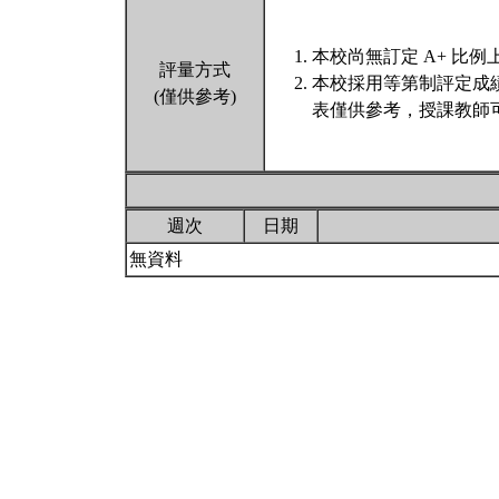
本校尚無訂定 A+ 比例
評量方式
本校採用等第制評定成
(僅供參考)
表僅供參考，授課教師
週次
日期
無資料