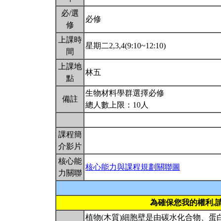
必/選
必修
修
上課時
星期二2,3,4(9:10~12:10)
間
上課地
林五
點
生物材料學群選擇必修
備註
總人數上限：10人
課程簡
介影片
核心能
核心能力與課程規劃關聯圖
力關聯
為確保您我的權利,
植物(木質)細胞壁是由碳水化合物、