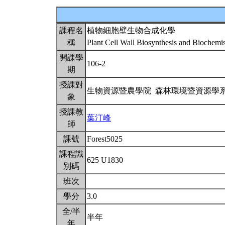
課程名
植物細胞壁生物合成化學
稱
Plant Cell Wall Biosynthesis and Biochemi
開課學
106-2
期
授課對
生物資源暨農學院 森林環境暨資源學
象
授課教
葉汀峰
師
課號
Forest5025
課程識
625 U1830
別碼
班次
學分
3.0
全/半
半年
年