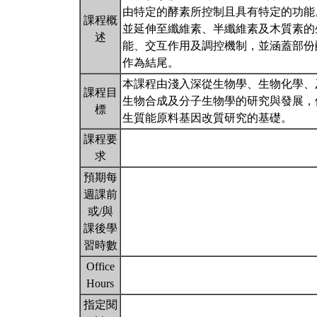
由特定的酵素所控制且具有特定的功能
課程概
並延伸至纖維素、半纖維素及木質素的
述
能、交互作用及調控機制，並涵蓋部份
作為結尾。
本課程由淺入深從生物學、生物化學、
課程目
生物合成及分子生物學的研究與發展，
標
生質能原料基因改質研究的基礎。
課程要
求
預期每
週課前
或/與
課後學
習時數
Office
Hours
指定閱