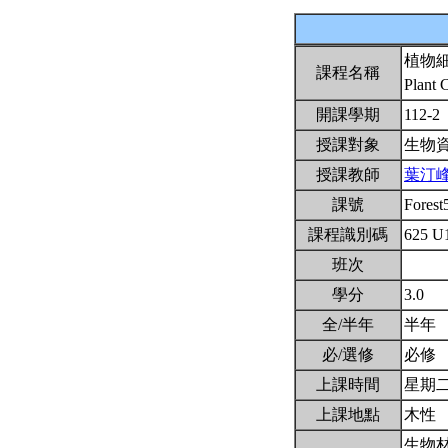
植物
課程名稱
Plant 
開課學期
112-2
授課對象
生物
授課教師
葉汀
課號
Fores
課程識別碼
625 U
班次
學分
3.0
全/半年
半年
必/選修
必修
上課時間
星期二2,
上課地點
木性
生物