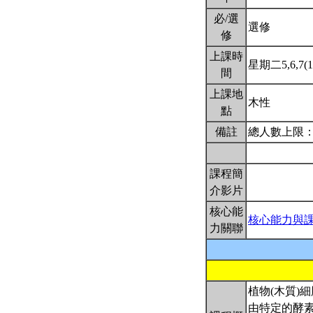
必/選
選修
修
上課時
星期二5,6,7(12
間
上課地
木性
點
備註
總人數上限：
課程簡
介影片
核心能
核心能力與
力關聯
植物(木質)
由特定的酵