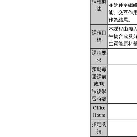
課程概
並延伸至纖
述
能、交互作
作為結尾。
本課程由淺入
課程目
生物合成及
標
生質能原料
課程要
求
預期每
週課前
或/與
課後學
習時數
Office
Hours
指定閱
讀