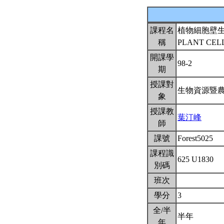
課程名
植物細胞壁
稱
PLANT CEL
開課學
98-2
期
授課對
生物資源暨
象
授課教
葉汀峰
師
課號
Forest5025
課程識
625 U1830
別碼
班次
學分
3
全/半
半年
年