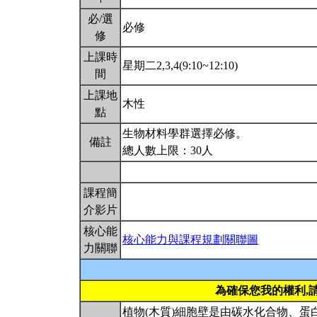
必/選
必修
修
上課時
星期二2,3,4(9:10~12:10)
間
上課地
木性
點
生物材料學群選擇必修。
備註
總人數上限：30人
課程簡
介影片
核心能
核心能力與課程規劃關聯圖
力關聯
為確保您我的權利,
植物(木質)細胞壁是由碳水化合物、