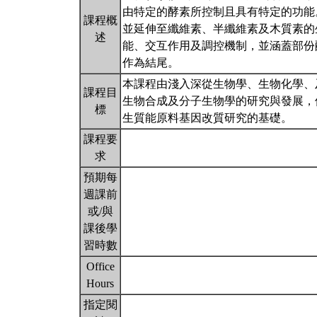
由特定的酵素所控制且具有特定的功能
課程概
並延伸至纖維素、半纖維素及木質素的
述
能、交互作用及調控機制，並涵蓋部份
作為結尾。
本課程由淺入深從生物學、生物化學、
課程目
生物合成及分子生物學的研究與發展，
標
生質能原料基因改質研究的基礎。
課程要
求
預期每
週課前
或/與
課後學
習時數
Office
Hours
指定閱