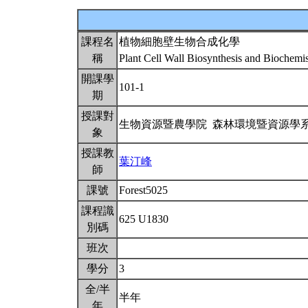
課程名
植物細胞壁生物合成化學
稱
Plant Cell Wall Biosynthesis and Biochemi
開課學
101-1
期
授課對
生物資源暨農學院 森林環境暨資源學
象
授課教
葉汀峰
師
課號
Forest5025
課程識
625 U1830
別碼
班次
學分
3
全/半
半年
年