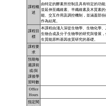
由特定的酵素所控制且具有特定的功能
課程概
並延伸至纖維素、半纖維素及木質素的
述
能、交互作用及調控機制，並涵蓋部份
作為結尾。
本課程由淺入深從生物學、生物化學、
課程目
生物合成及分子生物學的研究與發展，
標
生質能原料基因改質研究的基礎。
課程要
求
預期每
週課前
或/與
課後學
習時數
Office
Hours
指定閱