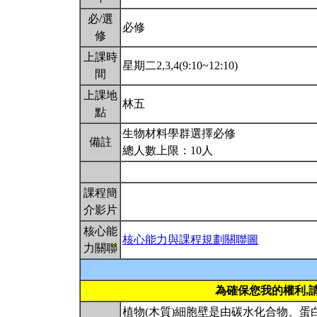
必/選
必修
修
上課時
星期二2,3,4(9:10~12:10)
間
上課地
林五
點
生物材料學群選擇必修
備註
總人數上限：10人
課程簡
介影片
核心能
核心能力與課程規劃關聯圖
力關聯
為確保您我的權利,
植物(木質)細胞壁是由碳水化合物、