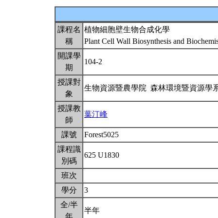
課程名
植物細胞壁生物合成化學
稱
Plant Cell Wall Biosynthesis and Biochemi
開課學
104-2
期
授課對
生物資源暨農學院 森林環境暨資源學
象
授課教
葉汀峰
師
課號
Forest5025
課程識
625 U1830
別碼
班次
學分
3
全/半
半年
年