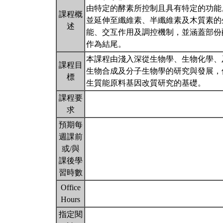
由特定的酵素所控制且具有特定的功能
課程概
並延伸至纖維素、半纖維素及木質素的
述
能、交互作用及調控機制，並涵蓋部份
作為結尾。
本課程由淺入深從生物學、生物化學、
課程目
生物合成及分子生物學的研究與發展，
標
生質能原料基因改質研究的基礎。
課程要
求
預期每
週課前
或/與
課後學
習時數
Office
Hours
指定閱