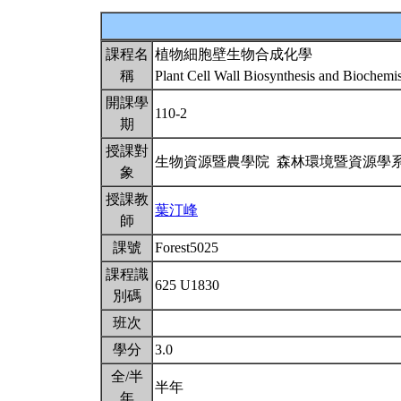
課程名
植物細胞壁生物合成化學
稱
Plant Cell Wall Biosynthesis and Biochemi
開課學
110-2
期
授課對
生物資源暨農學院 森林環境暨資源學
象
授課教
葉汀峰
師
課號
Forest5025
課程識
625 U1830
別碼
班次
學分
3.0
全/半
半年
年