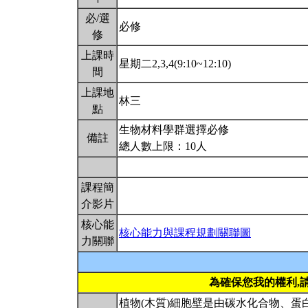
必/選
必修
修
上課時
星期二2,3,4(9:10~12:10)
間
上課地
林三
點
生物材料學群選擇必修
備註
總人數上限：10人
課程簡
介影片
核心能
核心能力與課程規劃關聯圖
力關聯
為確保您我的權利,
植物(木質)細胞壁是由碳水化合物、