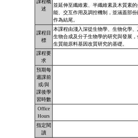
課程概
並延伸至纖維素、半纖維素及木質素的
述
能、交互作用及調控機制，並涵蓋部份
作為結尾。
本課程由淺入深從生物學、生物化學、
課程目
生物合成及分子生物學的研究與發展，
標
生質能原料基因改質研究的基礎。
課程要
求
預期每
週課前
或/與
課後學
習時數
Office
Hours
指定閱
讀