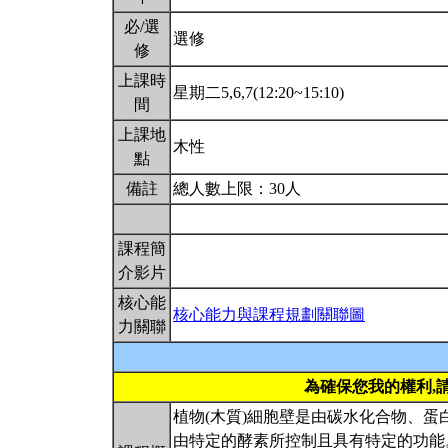
必/選
選修
修
上課時
星期二5,6,7(12:20~15:10)
間
上課地
木性
點
備註
總人數上限：30人
課程簡
介影片
核心能
核心能力與課程規劃關聯圖
力關聯
為確保您我的權利,
植物(木質)細胞壁是由碳水化合物、
由特定的酵素所控制且具有特定的功能