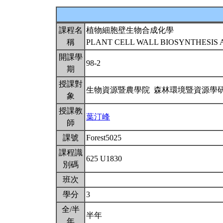
課程名
植物細胞壁生物合成化學
稱
PLANT CELL WALL BIOSYNTHESIS
開課學
98-2
期
授課對
生物資源暨農學院 森林環境暨資源學
象
授課教
葉汀峰
師
課號
Forest5025
課程識
625 U1830
別碼
班次
學分
3
全/半
半年
年