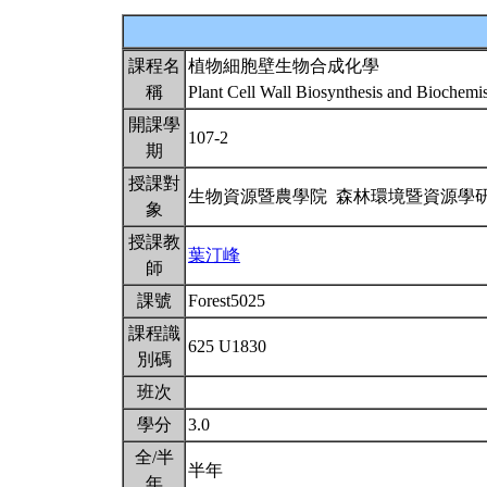
課程名
植物細胞壁生物合成化學
稱
Plant Cell Wall Biosynthesis and Biochemi
開課學
107-2
期
授課對
生物資源暨農學院 森林環境暨資源學
象
授課教
葉汀峰
師
課號
Forest5025
課程識
625 U1830
別碼
班次
學分
3.0
全/半
半年
年