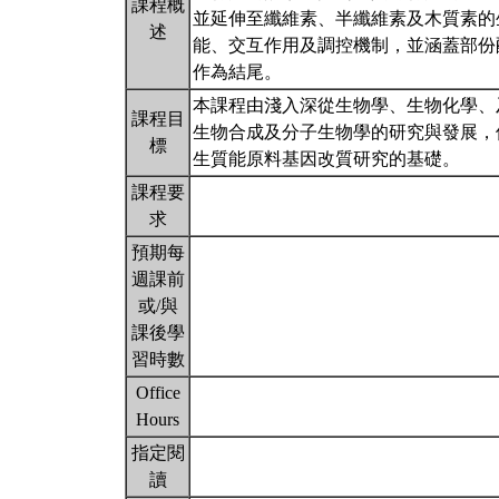
課程概
並延伸至纖維素、半纖維素及木質素的
述
能、交互作用及調控機制，並涵蓋部份
作為結尾。
本課程由淺入深從生物學、生物化學、
課程目
生物合成及分子生物學的研究與發展，
標
生質能原料基因改質研究的基礎。
課程要
求
預期每
週課前
或/與
課後學
習時數
Office
Hours
指定閱
讀