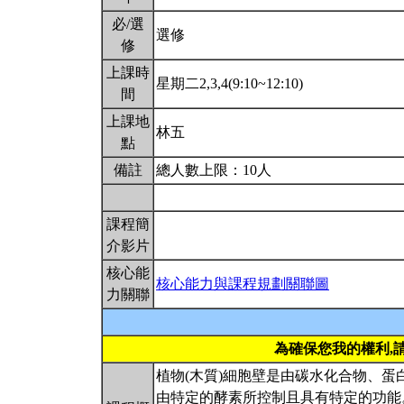
必/選
選修
修
上課時
星期二2,3,4(9:10~12:10)
間
上課地
林五
點
備註
總人數上限：10人
課程簡
介影片
核心能
核心能力與課程規劃關聯圖
力關聯
為確保您我的權利,
植物(木質)細胞壁是由碳水化合物、
由特定的酵素所控制且具有特定的功能