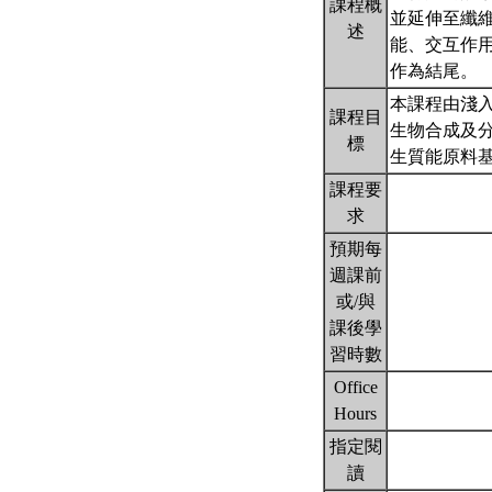
課程概
並延伸至纖
述
能、交互作
作為結尾。
本課程由淺入
課程目
生物合成及
標
生質能原料
課程要
求
預期每
週課前
或/與
課後學
習時數
Office
Hours
指定閱
讀