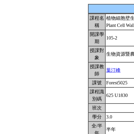
課程名
植物細胞壁
稱
Plant Cell Wal
開課學
105-2
期
授課對
生物資源暨
象
授課教
葉汀峰
師
課號
Forest5025
課程識
625 U1830
別碼
班次
學分
3.0
全/半
半年
年