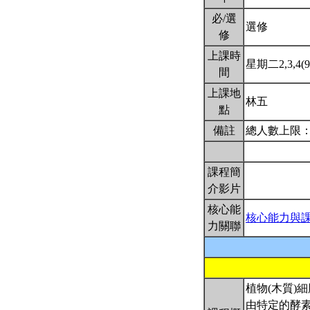
必/選
選修
修
上課時
星期二2,3,4(9:
間
上課地
林五
點
備註
總人數上限：
課程簡
介影片
核心能
核心能力與
力關聯
植物(木質)
由特定的酵