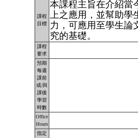
本課程主旨在介紹當
上之應用，並幫助學
課程
力，可應用至學生論
目標
究的基礎。
課程
要求
預期
每週
課前
或/與
課後
學習
時數
Office
Hours
指定