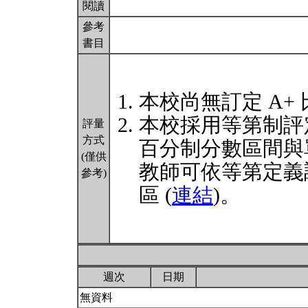
閱讀
參考
書目
本校尚無訂定 A+
本校採用等第制評
評量
方式
百分制分數區間與
(僅供
教師可依等第定義
參考)
區 (
連結
)。
週次
日期
無資料