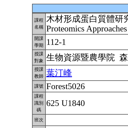
木材形成蛋白質體研
課程
Proteomics Approache
名稱
開課
112-1
學期
授課
生物資源暨農學院 
對象
授課
葉汀峰
教師
Forest5026
課號
課程
625 U1840
識別
碼
班次