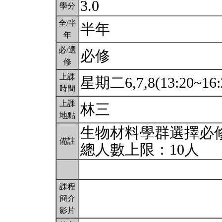
3.0
學分
全/半
半年
年
必/選
必修
修
上課
星期二6,7,8(13:20~16:
時間
上課
林三
地點
生物材料學群選擇必
備註
總人數上限：10人
課程
簡介
影片