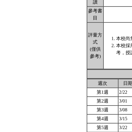
讀
參考書
目
評量方
本校尚
式
本校採
(僅供
考，授
參考)
週次
日
第1週
2/22
第2週
3/01
第3週
3/08
第4週
3/15
第5週
3/22