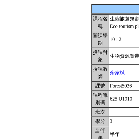
課程名
生態旅遊規
稱
Eco-tourism p
開課學
101-2
期
授課對
生物資源暨
象
授課教
余家斌
師
課號
Forest5036
課程識
625 U1910
別碼
班次
學分
3
全/半
半年
年