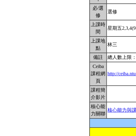
必/選
選修
修
上課時
星期五2,3,4(9:
間
上課地
林三
點
備註
總人數上限：
Ceiba
課程網
http://ceiba.n
頁
課程簡
介影片
核心能
核心能力與
力關聯