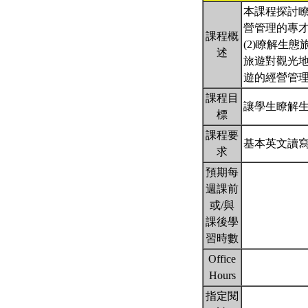
本課程探討
營管理的專才
課程概
(2)瞭解生
述
旅遊對觀光地
遊的經營管
課程目
讓學生瞭解
標
課程要
基本英文讀
求
預期每
週課前
或/與
課後學
習時數
Office
Hours
指定閱