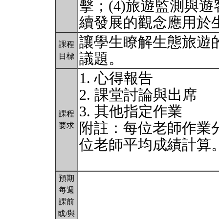
擊；(4)旅遊監測與遊
續發展的觀念應用於
讓學生瞭解生態旅遊
課程
議題。
目標
1. 心得報告
2. 課堂討論與出席
3. 其他指定作業
課程
附註：每位老師作業分
要求
位老師平均成績計算
預期
每週
課前
或/與