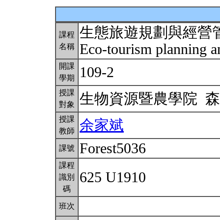
生態旅遊規劃與經營
課程
Eco-tourism planning
名稱
開課
109-2
學期
授課
生物資源暨農學院 
對象
授課
余家斌
教師
Forest5036
課號
課程
625 U1910
識別
碼
班次