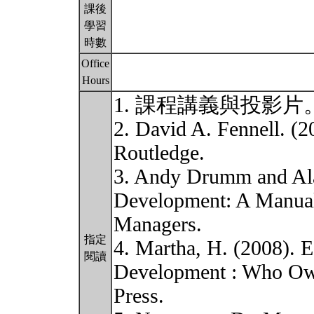
課後
學習
時數
Office
Hours
1. 課程講義與投影片
2. David A. Fennell. (
Routledge.
3. Andy Drumm and Al
Development: A Manual
Managers.
指定
4. Martha, H. (2008). 
閱讀
Development : Who Own
Press.