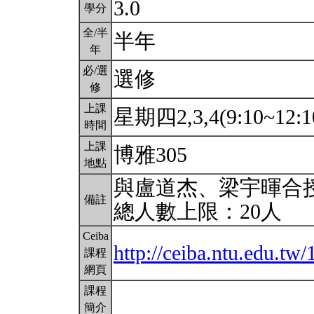
3.0
學分
全/半
半年
年
必/選
選修
修
上課
星期四2,3,4(9:10~12:1
時間
上課
博雅305
地點
與盧道杰、梁宇暉合
備註
總人數上限：20人
Ceiba
http://ceiba.ntu.edu.t
課程
網頁
課程
簡介