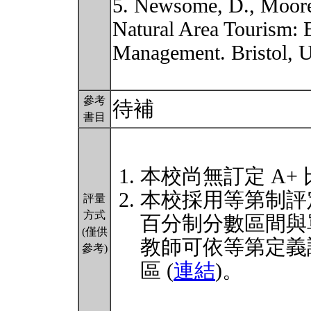
5. Newsome, D., Moore,
Natural Area Tourism: 
Management. Bristol, U
參考
待補
書目
本校尚無訂定 A+
本校採用等第制評
評量
方式
百分制分數區間與
(僅供
教師可依等第定義
參考)
區 (
連結
)。