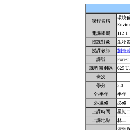
環境
課程名稱
Enviro
開課學期
112-1
授課對象
生物
授課教師
劉奇
課號
Fores
課程識別碼
625 U
班次
學分
2.0
全/半年
半年
必/選修
必修
上課時間
星期二3,
上課地點
林二
資源