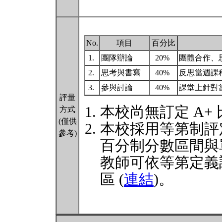
No.
項目
百分比
1.
團隊辯論
20%
團體合作、
2.
思考與書寫
40%
反思當週課
3.
參與討論
40%
課堂上針對
評量
本校尚無訂定 A+
方式
(僅供
本校採用等第制評
參考)
百分制分數區間與
教師可依等第定義
區 (
連結
)。