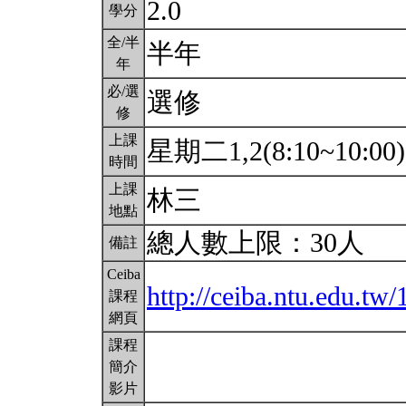
2.0
學分
全/半
半年
年
必/選
選修
修
上課
星期二1,2(8:10~10:00
時間
上課
林三
地點
總人數上限：30人
備註
Ceiba
http://ceiba.ntu.edu.t
課程
網頁
課程
簡介
影片