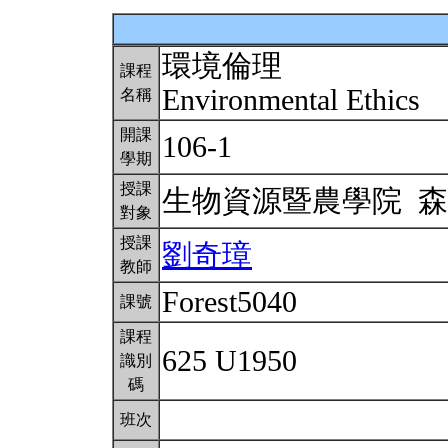
環境倫理
課程
Environmental Ethics
名稱
開課
106-1
學期
授課
生物資源暨農學院 
對象
授課
劉奇璋
教師
Forest5040
課號
課程
625 U1950
識別
碼
班次