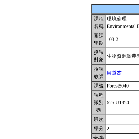
課程
環境倫理
名稱
Environmental 
開課
103-2
學期
授課
生物資源暨農
對象
授課
盧道杰
教師
課號
Forest5040
課程
識別
625 U1950
碼
班次
學分
2
全/半