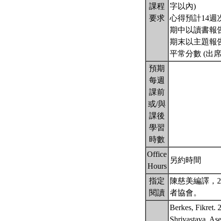
課程
字以內)
要求
心得預計14週次
期中以讀書報告為
期末以主題報告為
平常分數 (出席,
預期
每週
課前
或/與
課後
學習
時數
Office
另約時間
Hours
指定
陳慈美編譯，2007
閱讀
者協會。
Berkes, Fikret.
Shrivastava, As