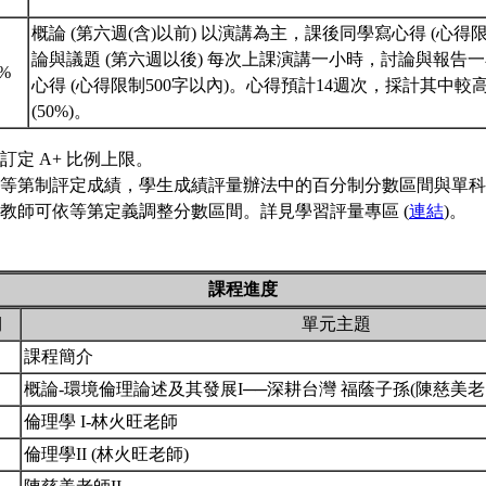
概論 (第六週(含)以前) 以演講為主，課後同學寫心得 (心得限
論與議題 (第六週以後) 每次上課演講一小時，討論與報告
0%
心得 (心得限制500字以內)。心得預計14週次，採計其中較
(50%)。
訂定 A+ 比例上限。
等第制評定成績，學生成績評量辦法中的百分制分數區間與單科
教師可依等第定義調整分數區間。詳見學習評量專區 (
連結
)。
課程進度
期
單元主題
課程簡介
概論-環境倫理論述及其發展I──深耕台灣 福蔭子孫(陳慈美老
倫理學 I-林火旺老師
倫理學II (林火旺老師)