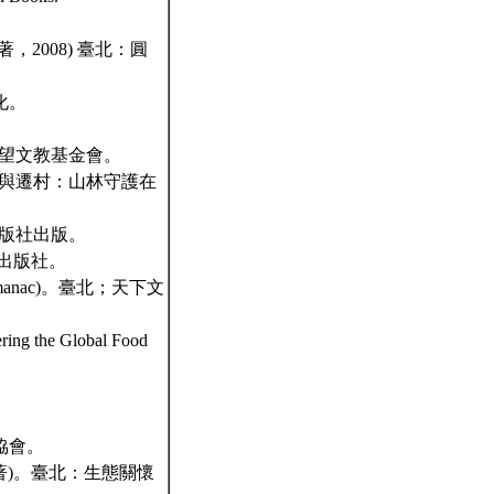
2008) 臺北：圓
化。
展望文教基金會。
展與遷村：山林守護在
球出版社出版。
：晨星出版社。
manac)。臺北；天下文
 the Global Food
協會。
es Ⅲ 著)。臺北：生態關懷