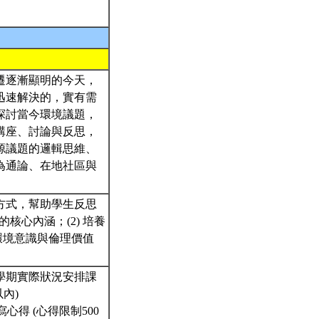
遷逐漸顯明的今天，
迅速解決的，實有需
探討當今環境議題，
講座、討論與反思，
源議題的邏輯思維、
為通論、在地社區與
方式，幫助學生反思
核心內涵；(2) 培養
立環境意識與倫理價值
學期實際狀況安排課
內)
得 (心得限制500