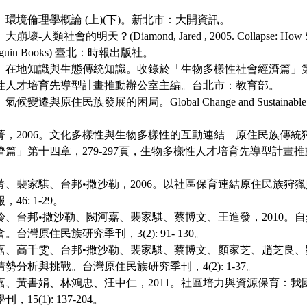
1。環境倫理學概論 (上)(下)。新北市：大開資訊。
-人類社會的明天？(Diamond, Jared , 2005. Collapse: How Societ
 Penguin Books) 臺北：時報出版社。
6。在地知識與生態傳統知識。收錄於「生物多樣性社會經濟篇」第十三
性人才培育先導型計畫推動辦公室主編。台北市：教育部。
變遷與原住民族發展的困局。Global Change and Sustainable Devel
菁，2006。文化多樣性與生物多樣性的互動連結—原住民族傳統
篇」第十四章，279-297頁，生物多樣性人才培育先導型計畫
菁、裴家騏、台邦•撒沙勒，2006。以社區保育連結原住民族狩
46: 1-29。
伶、台邦•撒沙勒、闕河嘉、裴家騏、蔡博文、王進發，2010。
台灣原住民族研究季刊，3(2): 91- 130。
嘉、高千雯、台邦•撒沙勒、裴家騏、蔡博文、顏家芝、趙芝良、劉
勢分析與挑戰。台灣原住民族研究季刊，4(2): 1-37。
嘉、黃書娟、林鴻忠、汪中仁，2011。社區培力與資源保育：我
15(1): 137-204。