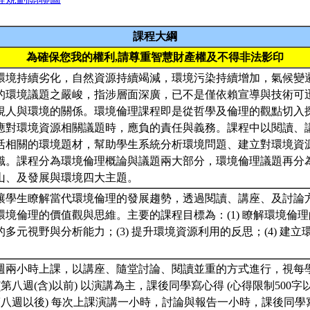
課程大綱
為確保您我的權利,請尊重智慧財產權及不得非法影印
環境持續劣化，自然資源持續竭減，環境污染持續增加，氣候變
的環境議題之嚴峻，指涉層面深廣，已不是僅依賴宣導與技術可
視人與環境的關係。環境倫理課程即是從哲學及倫理的觀點切入
應對環境資源相關議題時，應負的責任與義務。課程中以閱讀、
活相關的環境題材，幫助學生系統分析環境問題、建立對環境資
識。課程分為環境倫理概論與議題兩大部分，環境倫理議題再分
山、及發展與環境四大主題。
讓學生瞭解當代環境倫理的發展趨勢，透過閱讀、講座、及討論
境倫理的價值觀與思維。主要的課程目標為：(1) 瞭解環境倫理的
多元視野與分析能力；(3) 提升環境資源利用的反思；(4) 建
週兩小時上課，以講座、隨堂討論、閱讀並重的方式進行，視每
(第八週(含)以前) 以演講為主，課後同學寫心得 (心得限制500字以
第八週以後) 每次上課演講一小時，討論與報告一小時，課後同學寫心