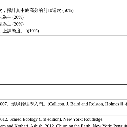
，採計其中較高分的前10週次 (50%)
主 (20%)
主 (20%)
 上課態度,…)(10%)
。環境倫理學入門。(Callicott, J. Baird and Rolston, Holm
 2012. Scared Ecology (3rd edition). New York: Routledge.
eem and Kothari, Ashish. 2012. Churning the Earth. New York: Pengui