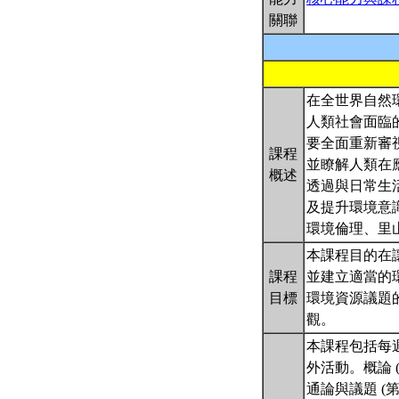
關聯
在全世界自然
人類社會面臨
要全面重新審
課程
並瞭解人類在
概述
透過與日常生
及提升環境意
環境倫理、里
本課程目的在
課程
並建立適當的環
目標
環境資源議題的
觀。
本課程包括每
外活動。概論 
通論與議題 (