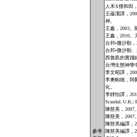
人禾X狸和田
王蘊潔譯，20
神。
王鑫，200
王鑫，2010
台邦•撒沙勒
台邦•撒沙勒
西魯凱的實踐經驗
台灣生態神學中心
李文昭譯，2008。
李奧帕德，阿爾多
化。
李靜怡譯，2012。浪費
Scandal. U.
陳慈美，20
陳慈美，20
陳慈美編譯，
參考
陳慈美編譯，2007