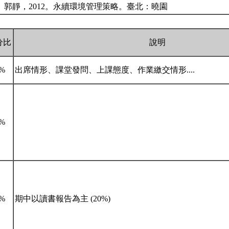
、郭靜，2012。永續環境管理策略。臺北：曉園
分比
說明
0%
出席情形、課堂發問、上課態度、作業繳交情形....
0%
0%
期中以讀書報告為主 (20%)