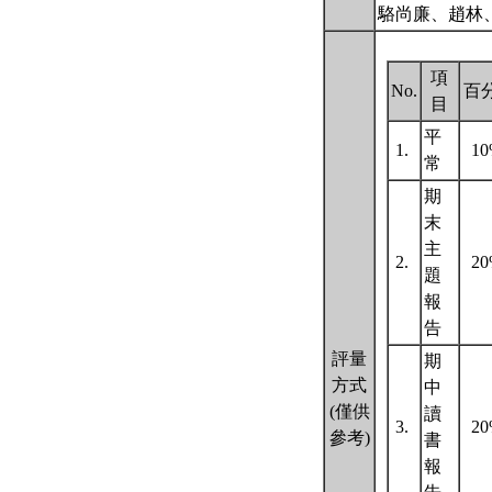
駱尚廉、趙林
項
No.
百
目
平
1.
1
常
期
末
主
2.
2
題
報
告
評量
期
方式
中
(僅供
讀
3.
2
參考)
書
報