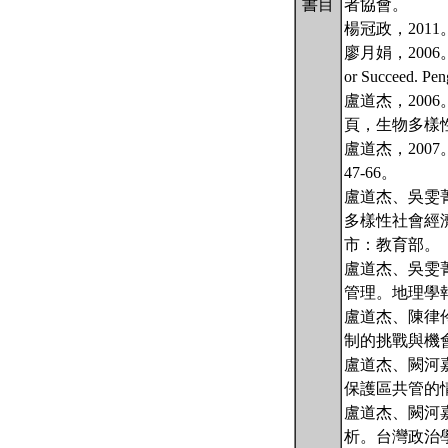
書目
者協會。
楊冠政，201
廖月娟，2006。大崩壞
or Succeed.
盧道杰，200
頁，生物多樣
盧道杰，2007。氣候
47-66。
盧道杰、吳雯
多樣性社會經濟
市：教育部。
盧道杰、吳雯
管理。地理學報，
盧道杰、陳律
制的挑戰與機會。
盧道杰、闕河
保護區共管的情
盧道杰、闕河
析。台灣政治學刊，