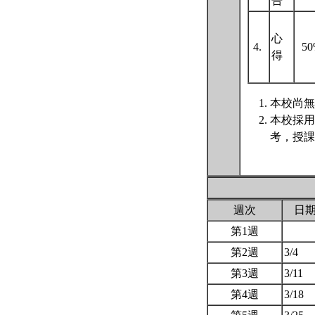
告
心
4.
5
得
本校尚無
本校採用
考，授課
週次
日
第1週
第2週
3/4
第3週
3/11
第4週
3/18