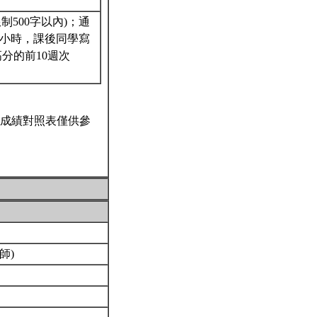
制500字以內)；通
一小時，課後同學寫
高分的前10週次
成績對照表僅供參
師)