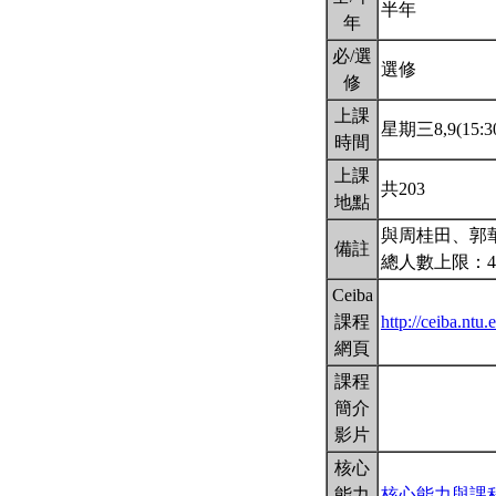
半年
年
必/選
選修
修
上課
星期三8,9(15:30
時間
上課
共203
地點
與周桂田、郭
備註
總人數上限：4
Ceiba
課程
http://ceiba.nt
網頁
課程
簡介
影片
核心
能力
核心能力與課