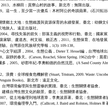
，2013。水梯田：貢寮山村的故事。新北市：無限出版。
09。這一生，至少當一次傻瓜：木村阿公的奇蹟蘋果。(石川拓治著，
3。關懷鄉土大地：生態維護與資源保育的永續發展。臺北：幼獅文
。天地旅人。遠足出版社。
，2004。尋找失落的箭矢：部落主義的視野和行動。臺北：國家
、裴家騏、盧道杰、柯文福、賴正杰，2011。生態保育、在地發
。台灣原住民族研究學報，1(3): 109-138。
文字組譯，2004。生態公義，Dieter T. Hessel編，台灣地
寂靜的春天。(Carson, Reachel, Silent Spring. 1962)台中
，2005。砂郡年紀-李奧帕德的自然沈思。(A Sand County Al
：全球糧食危機解密 (Stuart, Tristram, 2009. Waste: Uncobering
K.: Penguin Books)。新北市：遠足文化。
07。台灣環境倫理與生態靈修的實踐。臺北：生態關懷者協會。
07。建構台灣生態文化的願景。臺北：生態關懷者協會。
2007。從土地倫理到地球憲章，李奧波原著。臺北：生態關懷者
。環境倫理學入門。(Callicott, J. Baird and Rolston, Holm