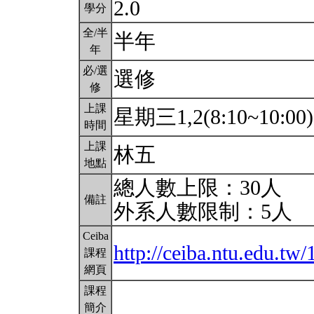
2.0
學分
全/半
半年
年
必/選
選修
修
上課
星期三1,2(8:10~10:00
時間
上課
林五
地點
總人數上限：30人
備註
外系人數限制：5人
Ceiba
http://ceiba.ntu.edu.t
課程
網頁
課程
簡介