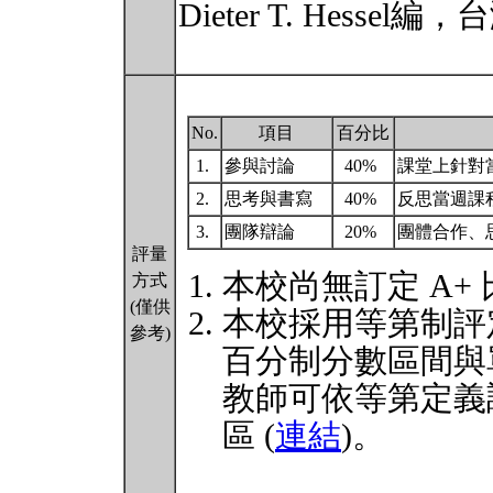
Dieter T. Hess
No.
項目
百分比
1.
參與討論
40%
課堂上針對
2.
思考與書寫
40%
反思當週課
3.
團隊辯論
20%
團體合作、
評量
本校尚無訂定 A+
方式
(僅供
本校採用等第制評
參考)
百分制分數區間與
教師可依等第定義
區 (
連結
)。