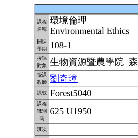
環境倫理
課程
Environmental Ethics
名稱
開課
108-1
學期
授課
生物資源暨農學院 
對象
授課
劉奇璋
教師
Forest5040
課號
課程
625 U1950
識別
碼
班次