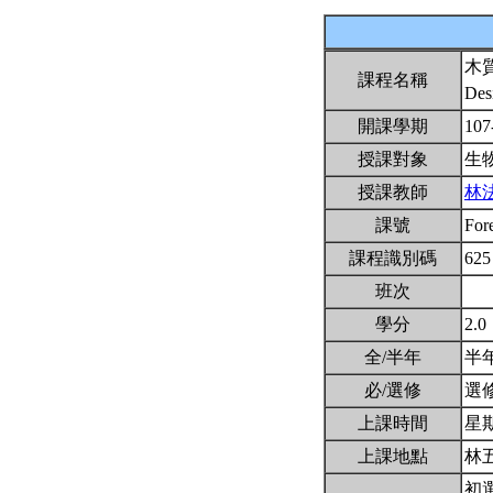
木
課程名稱
Des
開課學期
107
授課對象
生
授課教師
林
課號
For
課程識別碼
625
班次
學分
2.0
全/半年
半
必/選修
選
上課時間
星期
上課地點
林
初