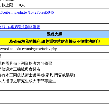
人數上限：10人
p://ceiba.ntu.edu.tw/1072Forest5046_
心能力與課程規劃關聯圖
課程大綱
為確保您我的權利,請尊重智慧財產權及不得非法影印
s://nol.ntu.edu.tw/nol/guest/index.php
補
課程需具備下列資格者方可修習
. 已修過木工機械與實習者
. 持有木工丙級技術士證照者(家具,門窗或裝璜)
. 本人指導之研究生或大學部專題生