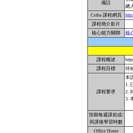
備註
總
Ceiba 課程網頁
htt
課程簡介影片
核心能力關聯
核
課程概述
http
課程目標
待
本
1
課程要求
2
3
預期每週課前或/
與課後學習時數
Office Hours