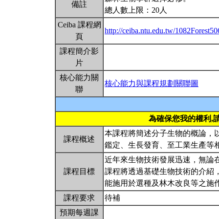
備註
總人數上限：20人
Ceiba 課程網
http://ceiba.ntu.edu.tw/1082Forest5
頁
課程簡介影
片
核心能力關
核心能力與課程規劃關聯圖
聯
為確保您我的權利,
本課程將簡述分子生物的概論，
課程概述
鑑定、生長發育、至工業生產等
近年來生物技術發展迅速，無論在
課程目標
課程將透過基礎生物技術的介紹
能施用於選種及林木改良等之施
課程要求
待補
預期每週課