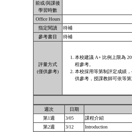
前或/與課後
學習時數
Office Hours
指定閱讀
待補
參考書目
待補
本校建議 A+ 比例上限為
評量方式
程參考。
(僅供參考)
本校採用等第制評定成績，
供參考，授課教師可依等第
週次
日期
第1週
3/05
課程介紹
第2週
3/12
Introduction