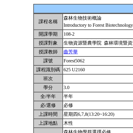
森林生物技術概論
課程名稱
Introductory to Forest Biotechnolog
開課學期
108-2
授課對象
生物資源暨農學院 森林環境暨
授課教師
曲芳華
課號
Forest5062
課程識別碼
625 U2160
班次
學分
3.0
全/半年
半年
必/選修
必修
上課時間
星期四6,7,8(13:20~16:20)
上課地點
木性
森林生物學群選擇必修。