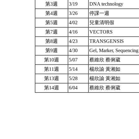
第3週
3/19
DNA technology
第4週
3/26
停課一週
第5週
4/02
兒童清明假
第7週
4/16
VECTORS
第8週
4/23
TRANSGENSIS
第9週
4/30
Gel, Marker, Sequencin
第10週
5/07
蔡維欣 蔡俐葳
第11週
5/14
楊欣諭 黃湘如
第13週
5/28
楊欣諭 黃湘如
第14週
6/04
蔡維欣 蔡俐葳