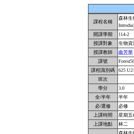
森林生
課程名稱
Introdu
開課學期
114-2
授課對象
生物資
授課教師
曲芳華
課號
Forest
課程識別碼
625 U2
班次
學分
3.0
全/半年
半年
必/選修
必修
上課時間
星期五6,7
上課地點
林二
森林生