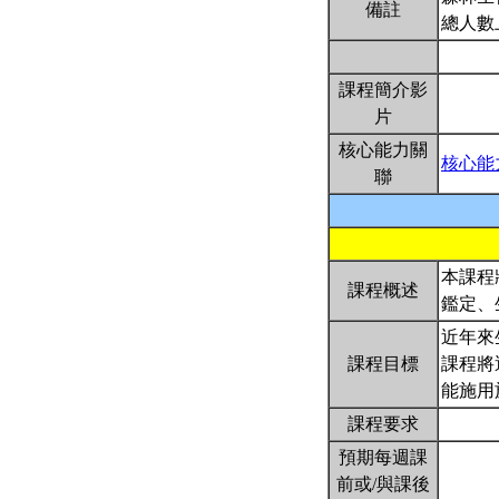
備註
總人數
課程簡介影
片
核心能力關
核心能
聯
本課程
課程概述
鑑定、
近年來
課程目標
課程將
能施用
課程要求
預期每週課
前或/與課後