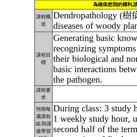
為確保您我的權利,
Dendropathology (樹病學
課程概
diseases of woody pla
述
Generating basic know
recognizing symptoms o
課程目
their biological and no
標
basic interactions betw
the pathogen.
課程要
求
During class: 3 study h
預期每
1 weekly study hour, u
週課前
或/與課
second half of the ter
後學習