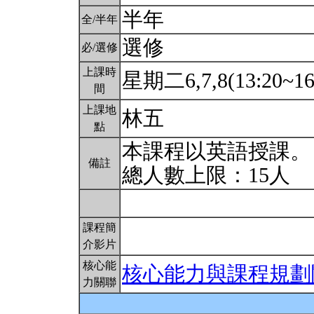
半年
全/半年
選修
必/選修
上課時
星期二6,7,8(13:20~16
間
上課地
林五
點
本課程以英語授課。
備註
總人數上限：15人
課程簡
介影片
核心能
核心能力與課程規劃
力關聯