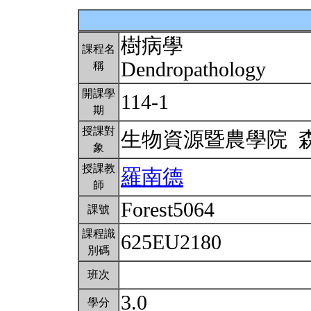
樹病學
課程名
Dendropathology
稱
開課學
114-1
期
授課對
生物資源暨農學院 
象
授課教
羅南德
師
Forest5064
課號
課程識
625EU2180
別碼
班次
3.0
學分