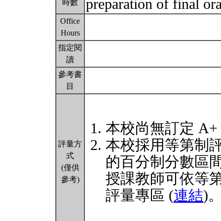
preparation of final o
時數
Office
Hours
指定閱
讀
參考書
目
本校尚無訂定 A+
本校採用等第制
評量方
式
的百分制分數區
(僅供
授課教師可依等
參考)
評量專區 (
連結
)