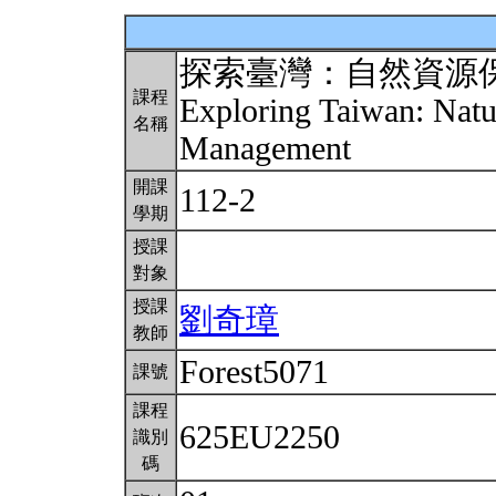
探索臺灣：自然資源
課程
Exploring Taiwan: Natu
名稱
Management
開課
112-2
學期
授課
對象
授課
劉奇璋
教師
Forest5071
課號
課程
625EU2250
識別
碼