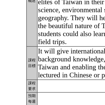
elites of Taiwan in thei
概述
science, environmental 
geography. They will he
the beautiful nature of 
students could also lea
field trips.
It will give internation
background knowledge, 
課程
Taiwan and enabling th
目標
lectured in Chinese or p
課程
要求
預期
每週