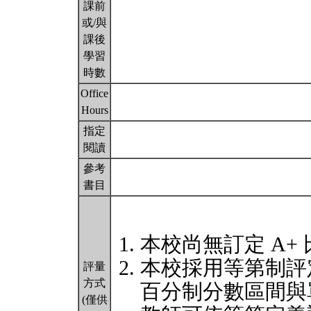
課前
或/與
課後
學習
時數
Office
Hours
指定
閱讀
參考
書目
本校尚無訂定 A+
本校採用等第制評
評量
方式
百分制分數區間與
(僅供