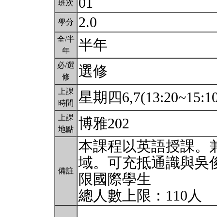
01
班次
2.0
學分
全/半
半年
年
必/選
選修
修
上課
星期四6,7(13:20~15:1
時間
上課
博雅202
地點
本課程以英語授課。兼
域。可充抵通識與吳
備註
限國際學生
總人數上限：110人