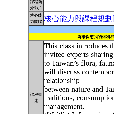
課程簡
介影片
核心能
核心能力與課程規劃
力關聯
為確保您我的權利,
This class introduces t
invited experts sharing 
to Taiwan’s flora, fau
will discuss contempor
relationship
between nature and Ta
課程概
traditions, consumptio
述
management.