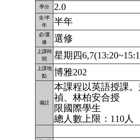
2.0
學分
全/半
半年
年
必/選
選修
修
上課時
星期四6,7(13:20~15:
間
上課地
博雅202
點
本課程以英語授課。
禎、林柏安合授
備註
限國際學生
總人數上限：110人