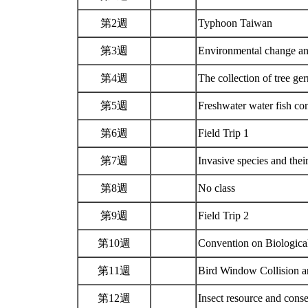
第2週
Typhoon Taiwan
第3週
Environmental change an
第4週
The collection of tree g
第5週
Freshwater water fish co
第6週
Field Trip 1
第7週
Invasive species and thei
第8週
No class
第9週
Field Trip 2
第10週
Convention on Biologica
第11週
Bird Window Collision a
第12週
Insect resource and cons