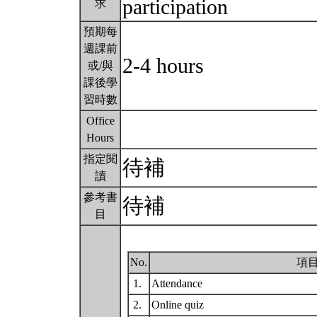
participation
求
預期每
週課前
2-4 hours
或/與
課後學
習時數
Office
Hours
指定閱
待補
讀
參考書
待補
目
No.
項
1.
Attendance
2.
Online quiz