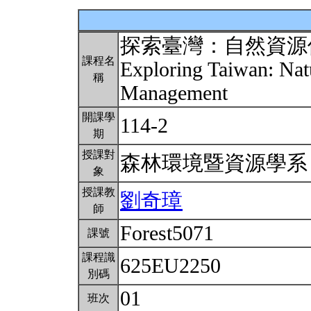
探索臺灣：自然資源
課程名
Exploring Taiwan: Nat
稱
Management
開課學
114-2
期
授課對
森林環境暨資源學
象
授課教
劉奇璋
師
Forest5071
課號
課程識
625EU2250
別碼
01
班次