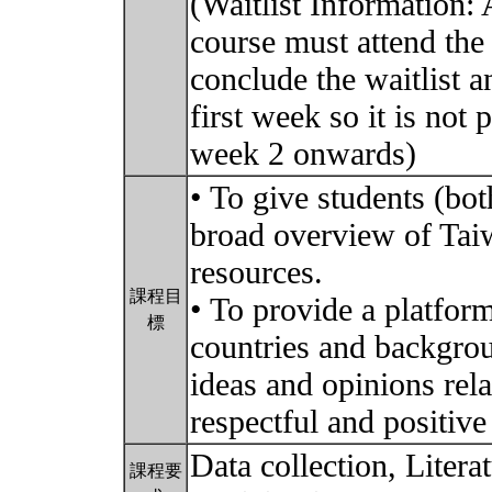
(Waitlist Information: A
course must attend the 
conclude the waitlist a
first week so it is not
week 2 onwards)
• To give students (bot
broad overview of Tai
resources.
課程目
• To provide a platfor
標
countries and backgro
ideas and opinions rela
respectful and positiv
Data collection, Litera
課程要