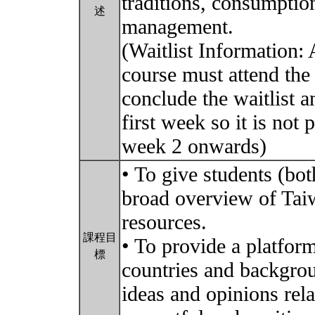
traditions, consumptio
述
management.
(Waitlist Information: A
course must attend the 
conclude the waitlist a
first week so it is not
week 2 onwards)
• To give students (bot
broad overview of Tai
resources.
課程目
• To provide a platfor
標
countries and backgro
ideas and opinions rela