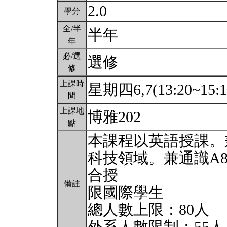
2.0
學分
全/半
半年
年
必/選
選修
修
上課時
星期四6,7(13:20~15:
間
上課地
博雅202
點
本課程以英語授課。
科技領域。兼通識A
合授
備註
限國際學生
總人數上限：80人