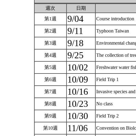
週次
日期
9/04
第1週
Course introduction
9/11
第2週
Typhoon Taiwan
9/18
第3週
Environmental chang
9/25
第4週
The collection of tr
10/02
第5週
Freshwater water fi
10/09
第6週
Field Trip 1
10/16
第7週
Invasive species and 
10/23
第8週
No class
10/30
第9週
Field Trip 2
11/06
第10週
Convention on Biolo