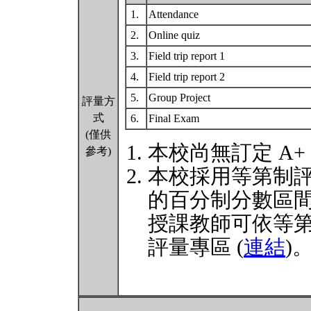
1.
Attendance
2.
Online quiz
3.
Field trip report 1
4.
Field trip report 2
5.
Group Project
評量方
式
6.
Final Exam
(僅供
本校尚無訂定 A+
參考)
本校採用等第制
的百分制分數區
授課教師可依等
評量專區 (
連結
)