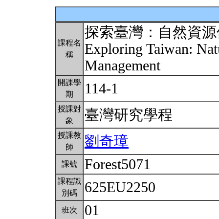
探索臺灣：自然資源
課程名
Exploring Taiwan: Nat
稱
Management
開課學
114-1
期
授課對
臺灣研究學程
象
授課教
劉奇璋
師
Forest5071
課號
課程識
625EU2250
別碼
01
班次