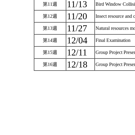
11/13
第11週
Bird Window Collis
11/20
第12週
Insect resource and 
11/27
第13週
Natural resources mo
12/04
第14週
Final Examination
12/11
第15週
Group Project Prese
12/18
第16週
Group Project Prese