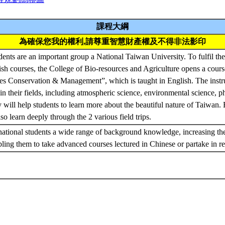
課程大綱
為確保您我的權利,請尊重智慧財產權及不得非法影印
udents are an important group a National Taiwan University. To fulfil the
ish courses, the College of Bio-resources and Agriculture opens a cou
s Conservation & Management”, which is taught in English. The instruc
 in their fields, including atmospheric science, environmental science, p
will help students to learn more about the beautiful nature of Taiwan. B
so learn deeply through the 2 various field trips.
ernational students a wide range of background knowledge, increasing th
ing them to take advanced courses lectured in Chinese or partake in re