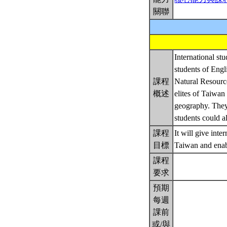
關聯
International st
students of Engl
課程
Natural Resource
概述
elites of Taiwan
geography. They 
students could al
課程
It will give int
目標
Taiwan and enabl
課程
要求
預期
每週
課前
或/與