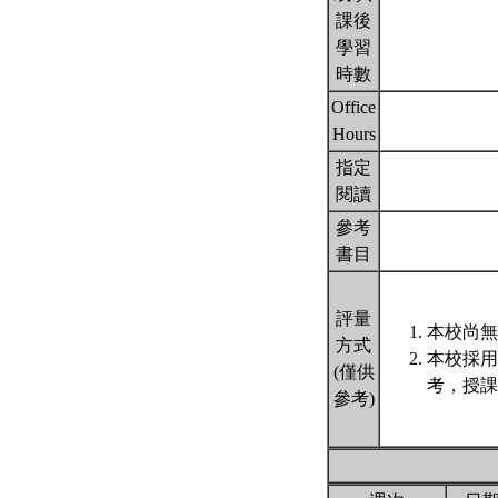
課後
學習
時數
Office
Hours
指定
閱讀
參考
書目
評量
本校尚無
方式
本校採用
(僅供
考，授課
參考)