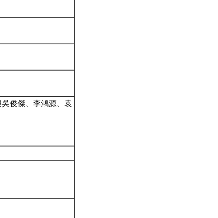
與吳俊傑、李鴻源、袁