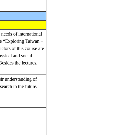
 needs of international
rse “Exploring Taiwan –
tors of this course are
hysical and social
esides the lectures,
eir understanding of
search in the future.