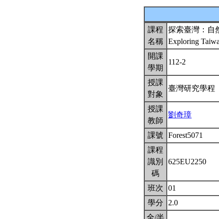
課程
探索臺灣：自
名稱
Exploring Taiw
開課
112-2
學期
授課
臺灣研究學程
對象
授課
劉奇璋
教師
課號
Forest5071
課程
識別
625EU2250
碼
班次
01
學分
2.0
全/半