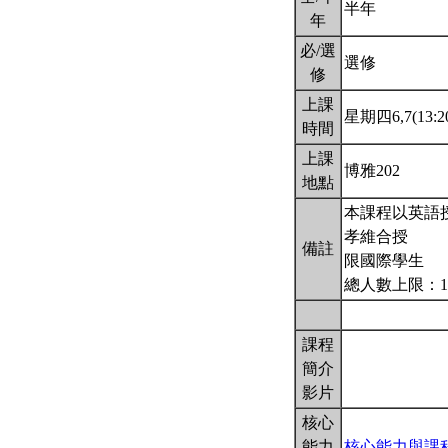
半年
年
必/選
選修
修
上課
星期四6,7(13:20
時間
上課
博雅202
地點
本課程以英語
孝維合授
備註
限國際學生
總人數上限：1
課程
簡介
影片
核心
能力
核心能力與課