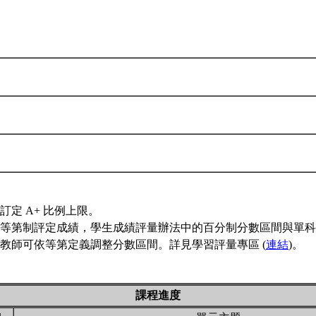
訂定 A+ 比例上限。
等第制評定成績，學生成績評量辦法中的百分制分數區間與單科
教師可依等第定義調整分數區間。詳見學習評量專區 (
連結
)。
課程進度